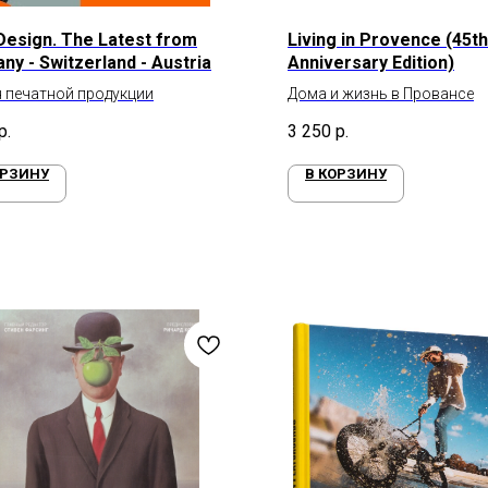
 Design. The Latest from
Living in Provence (45th
ny - Switzerland - Austria
Anniversary Edition)
 печатной продукции
Дома и жизнь в Провансе
р.
3 250
р.
ОРЗИНУ
В КОРЗИНУ