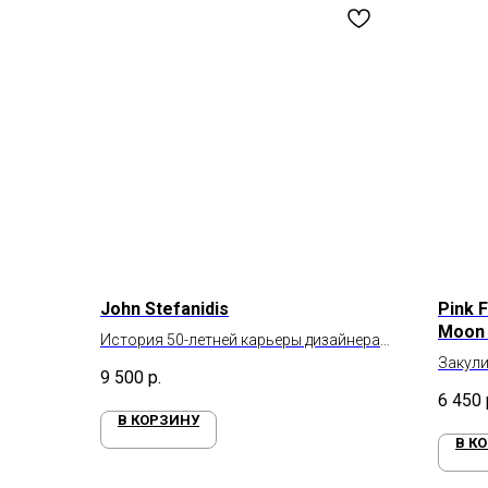
John Stefanidis
Pink 
Moon :
История 50-летней карьеры дизайнера
Anniv
Джона Стефанидиса
Закули
9 500
р.
Pink Fl
6 450
В КОРЗИНУ
В К