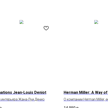
nations Jean-Louis Deniot
Herman Miller: A Way of
 интерьера Жана-Луи Денио
О компании Herman Miller, ее
дизайнерах и мебели
р.
14 950
р.