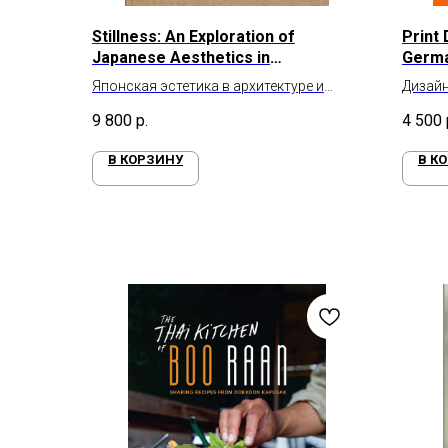
Stillness: An Exploration of
Print
Japanese Aesthetics in
Germa
Architecture and Design
Японская эстетика в архитектуре и
Дизайн
дизайне
9 800
р.
4 500
В КОРЗИНУ
В К