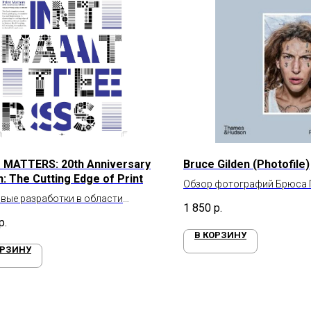
 MATTERS: 20th Anniversary
Bruce Gilden (Photofile)
n: The Cutting Edge of Print
Обзор фотографий Брюса 
вые разработки в области
1 850
р.
р.
В КОРЗИНУ
ОРЗИНУ