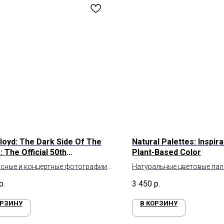
Floyd: The Dark Side Of The
Natural Palettes: Inspir
 The Official 50th
Plant-Based Color
ersary Book
сные и концертные фотографии
Натуральные цветовые па
oyd
р.
3 450
р.
ОРЗИНУ
В КОРЗИНУ