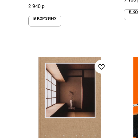
Каньон и Юго-Запад»
2 940
р.
В К
В КОРЗИНУ