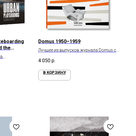
teboarding
Domus 1950–1959
d the
Лучшее из выпусков журнала Domus с
ities Around
а.
1950 по 1959 год
4 050
р.
виды спорта
В КОРЗИНУ