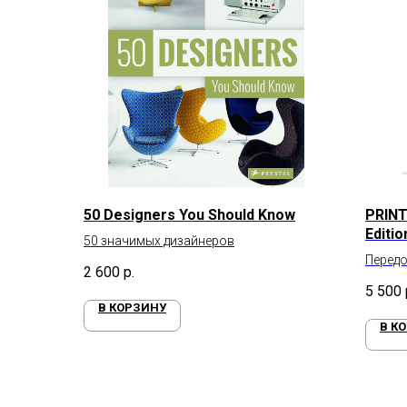
50 Designers You Should Know
PRINT
Editio
50 значимых дизайнеров
Передо
2 600
р.
печати
5 500
В КОРЗИНУ
В К