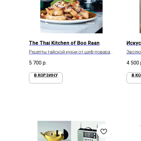
The Thai Kitchen of Boo Raan
Искус
Рецепты тайской кухни от шеф-повара
Эволю
ресторана Boo Raan
искусс
5 700
р.
4 500
В КОРЗИНУ
В К