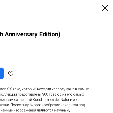
h Anniversary Edition)
лог XIX века, который находил красоту даже в самых
коллекции представлены 300 гравюр из его самых
ле величественный Kunstformen der Natur и его
изни. Поскольку биоразнообразие находится под
ысканные изображения являются научным,