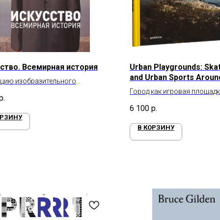
ство. Всемирная история
Urban Playgrounds: Ska
and Urban Sports Aroun
цию изобразительного
World: Athletes Claim C
тва
Город как игровая площадк
the World
р.
Скейтбординг и городские 
6 100
р.
по всему миру
ОРЗИНУ
В КОРЗИНУ