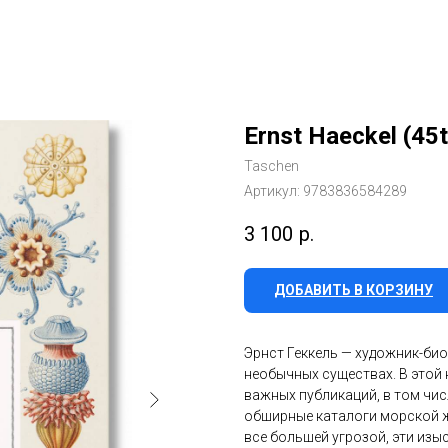
Ernst Haeckel (45t
Taschen
Артикул:
9783836584289
3 100
р.
ДОБАВИТЬ В КОРЗИНУ
Эрнст Геккель — художник-био
необычных существах. В этой 
важных публикаций, в том чис
обширные каталоги морской ж
все большей угрозой, эти из