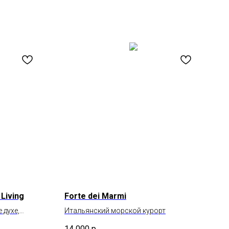
 Living
Forte dei Marmi
 духе,
Итальянский морской курорт
14 000
р.