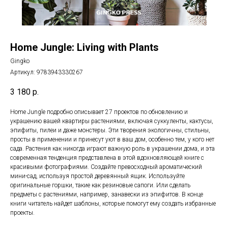
Home Jungle: Living with Plants
Gingko
Артикул:
9783943330267
3 180
р.
Home Jungle подробно описывает 27 проектов по обновлению и
украшению вашей квартиры растениями, включая суккуленты, кактусы,
эпифиты, пилеи и даже монстеры. Эти творения экологичны, стильны,
просты в применении и принесут уют в ваш дом, особенно тем, у кого нет
сада. Растения как никогда играют важную роль в украшении дома, и эта
современная тенденция представлена ​​в этой вдохновляющей книге с
красивыми фотографиями. Создайте превосходный ароматический
мини-сад, используя простой деревянный ящик. Используйте
оригинальные горшки, такие как резиновые сапоги. Или сделать
предметы с растениями, например, занавески из эпифитов. В конце
книги читатель найдет шаблоны, которые помогут ему создать избранные
проекты.