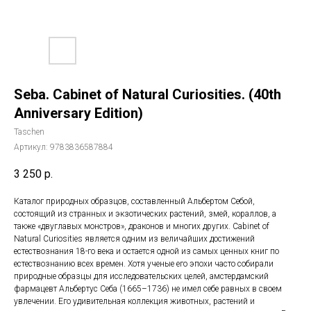
Seba. Cabinet of Natural Curiosities. (40th
Anniversary Edition)
Taschen
Артикул:
9783836587884
3 250
р.
Каталог природных образцов, составленный Альбертом Себой,
состоящий из странных и экзотических растений, змей, кораллов, а
также «двуглавых монстров», драконов и многих других. Cabinet of
Natural Curiosities является одним из величайших достижений
естествознания 18-го века и остается одной из самых ценных книг по
естествознанию всех времен. Хотя ученые его эпохи часто собирали
природные образцы для исследовательских целей, амстердамский
фармацевт Альбертус Себа (1665–1736) не имел себе равных в своем
увлечении. Его удивительная коллекция животных, растений и