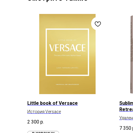
Little book of Versace
Subli
Retre
История Versace
Удален
2 300
р.
7 350