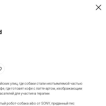
d
йских улиц, где собаки стали неотъемлемой частью
кафе, где готовят кофе с латте-артом, изображающим
асателей для участия в терапии.
тый робот-собака aibo от SONY, преданный пес