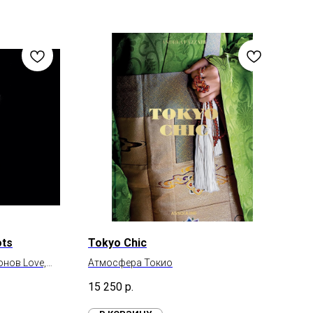
ots
Tokyo Chic
онов Love,
Атмосфера Токио
15 250
р.