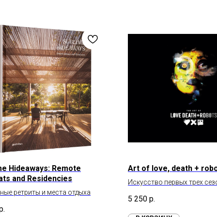
me Hideaways: Remote
Art of love, death + rob
ats and Residencies
Искусство первых трех сез
ные ретриты и места отдыха
Death + Robots
5 250
р.
р.