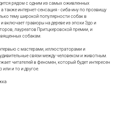
одится рядом с одним из самых оживленных
 а также интернет-сенсация - сиба-ину по прозвищу
олько тему широкой популярности собак в
 и включает гравюры на дереве из эпохи Эдо и
торов, лауреатов Притцкеровской премии, и
священных собакам.
интервью с мастерами, иллюстраторами и
удивительные связи между человеком и животным.
жает читателей в феномен, который будет интересен
 или и то и другое.
жка