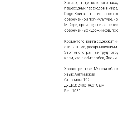
Хатико, статуя которого нах
пешеходных переходов в мире,
Doge. Книга затрагивает не т
современной поп-культуре, но
Мэйдзи, произведения архитек
современных художников, по
Кроме того, книга содержит 
стилистами, раскрывающими 
Этот многогранный труд погру
всем, кто любит собак, Японию
Характеристики: Мягкая обло
Язык: Английский
Страницы: 192
ДxШxВ: 240x196x18 мм
Вес: 1050 г