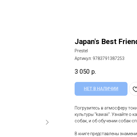
Japan's Best Frien
Prestel
Артикул:
9783791387253
3 050
р.
НЕТ В НАЛИЧИИ
Погрузитесь в атмосферу токи
культуры "kawaii". Узнайте о 
собак, и об обучении собак-сп
В книге представлены знамени