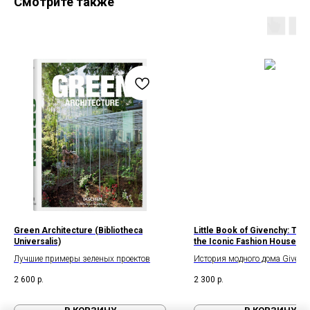
Смотрите также
Green Architecture (Bibliotheca
Little Book of Givenchy: The 
Universalis)
the Iconic Fashion House (Lit
Books
Лучшие примеры зеленых проектов
История модного дома Givenc
2 600
р.
2 300
р.