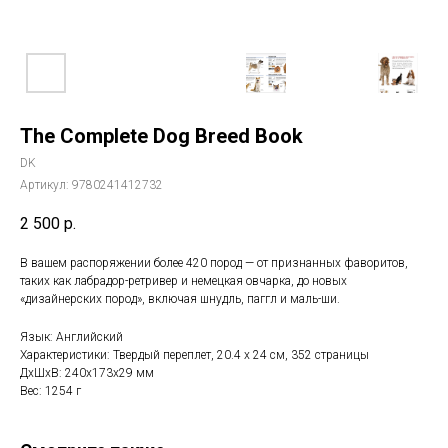
The Complete Dog Breed Book
DK
Артикул:
9780241412732
2 500
р.
В вашем распоряжении более 420 пород — от признанных фаворитов,
таких как лабрадор-ретривер и немецкая овчарка, до новых
«дизайнерских пород», включая шнудль, паггл и маль-ши.
Язык: Английский
Характеристики: Твердый переплет, 20.4 х 24 см, 352 страницы
ДxШxВ: 240x173x29 мм
Вес: 1254 г