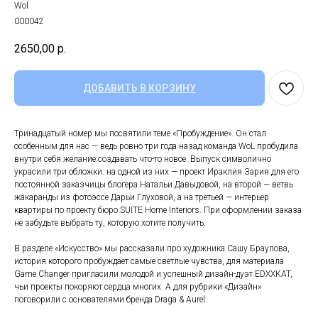
Wol
000042
2650,00
р.
ДОБАВИТЬ В КОРЗИНУ
Тринадцатый номер мы посвятили теме «Пробуждение». Он стал
особенным для нас — ведь ровно три года назад команда WoL пробудила
внутри себя желание создавать что-то новое. Выпуск символично
украсили три обложки: на одной из них — проект Ираклия Зария для его
постоянной заказчицы блогера Натальи Давыдовой, на второй — ветвь
жакаранды из фотоэссе Дарьи Глуховой, а на третьей — интерьер
квартиры по проекту бюро SUITE Home Interiors. При оформлении заказа
не забудьте выбрать ту, которую хотите получить.
В разделе «Искусство» мы рассказали про художника Сашу Браулова,
история которого пробуждает самые светлые чувства, для материала
Game Changer пригласили молодой и успешный дизайн-дуэт EDXXKAT,
чьи проекты покоряют сердца многих. А для рубрики «Дизайн»
поговорили с основателями бренда Draga & Aurel.