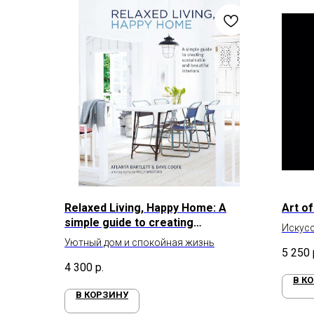
Relaxed Living, Happy Home: A
Art of
simple guide to creating
Искусс
sustainable and beautiful interiors
Уютный дом и спокойная жизнь
Death 
5 250
4 300
р.
В К
В КОРЗИНУ