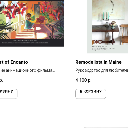
rt of Encanto
Remodelista in Maine
ние анимационного фильма
Руководство для любителе
то»
вдохновенному и практичн
р.
4 100
р.
ОРЗИНУ
В КОРЗИНУ