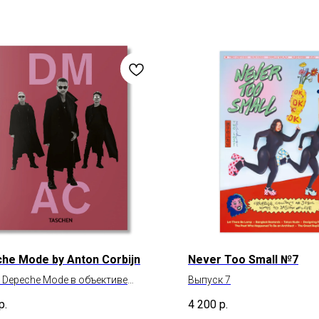
he Mode by Anton Corbijn
Never Too Small №7
 Depeche Mode в объективе
Выпуск 7
а Корбайна
р.
4 200
р.