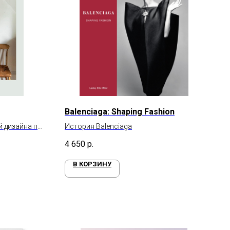
Balenciaga: Shaping Fashion
й дизайна по
История Balenciaga
ому стилю
4 650
р.
В КОРЗИНУ