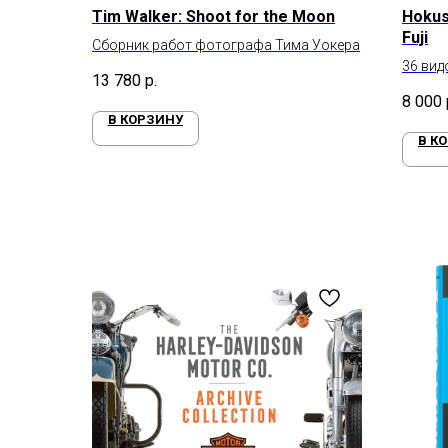
Tim Walker: Shoot for the Moon
Hokus
Fuji
Сборник работ фотографа Тима Уокера
36 вид
13 780
р.
8 000
В КОРЗИНУ
В К