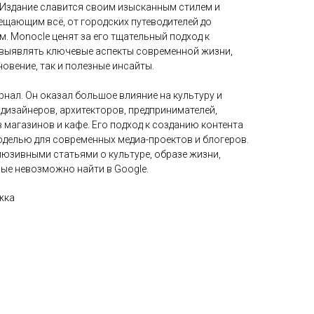
. Издание славится своим изысканным стилем и
ещающим всё, от городских путеводителей до
. Monocle ценят за его тщательный подход к
выявлять ключевые аспекты современной жизни,
новение, так и полезные инсайты.
рнал. Он оказал большое влияние на культуру и
дизайнеров, архитекторов, предпринимателей,
 магазинов и кафе. Его подход к созданию контента
оделью для современных медиа-проектов и блогеров.
юзивными статьями о культуре, образе жизни,
рые невозможно найти в Google.
жка