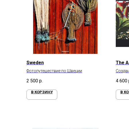
Sweden
The A
Фотопутешествие по Швеции
Созда
«Энкан
2 500
р.
4 600
В КОРЗИНУ
В К