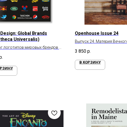
Design: Global Brands
Openhouse Issue 24
otheca Universalis)
Выпуск 24. Материя Вечног
г логотипов мировых брендов ч.
3 850
р.
р.
В КОРЗИНУ
ОРЗИНУ