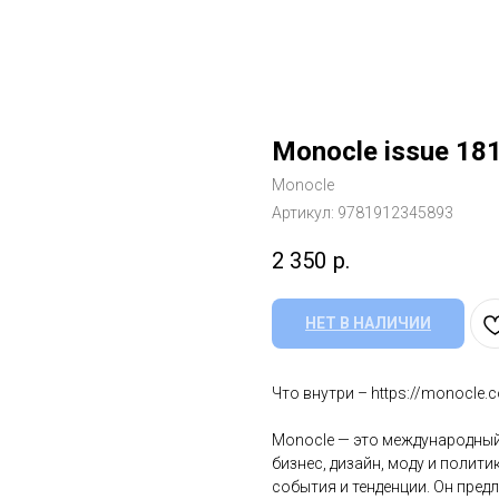
Monocle issue 18
Monocle
Артикул:
9781912345893
2 350
р.
НЕТ В НАЛИЧИИ
Что внутри – https://monocle
Monocle — это международный
бизнес, дизайн, моду и полити
события и тенденции. Он пред