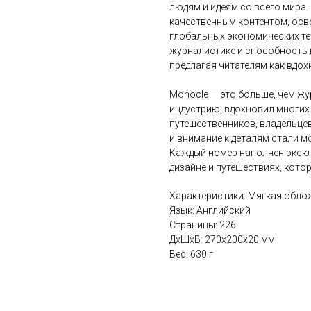
людям и идеям со всего мира
качественным контентом, осв
глобальных экономических тем
журналистике и способность 
предлагая читателям как вдох
Monocle — это больше, чем жу
индустрию, вдохновил многих 
путешественников, владельцев
и внимание к деталям стали м
Каждый номер наполнен экскл
дизайне и путешествиях, кото
Характеристики: Мягкая обло
Язык: Английский
Страницы: 226
ДxШxВ: 270x200x20 мм
Вес: 630 г