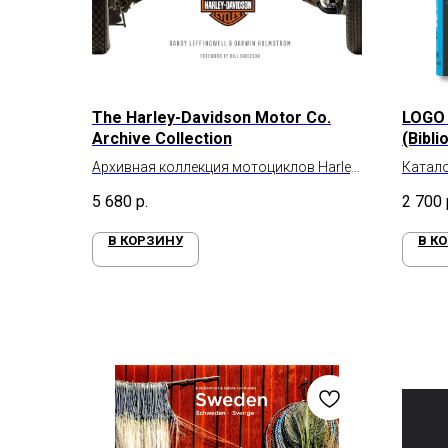
The Harley-Davidson Motor Co.
LOGO 
Archive Collection
(Bibli
Архивная коллекция мотоциклов Harley-
Катало
Davidson
2
5 680
р.
2 700
В КОРЗИНУ
В К