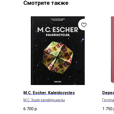
Смотрите также
M.C. Escher. Kaleidocycles
Depec
М.С. Эшер калейдоциклы
Группа
Антон
6 700
р.
1 750