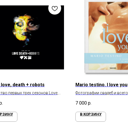
 love, death + robots
Mario testino. I love you
тво первых трех сезонов Love,
Фотографии свадеб и всего
+ Robots
связано
р.
7 000
р.
ОРЗИНУ
В КОРЗИНУ