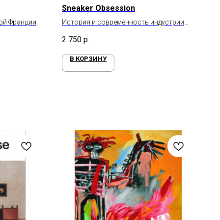
Sneaker Obsession
ой Франции
История и современность индустрии
производства кроссовок
2 750
р.
В КОРЗИНУ