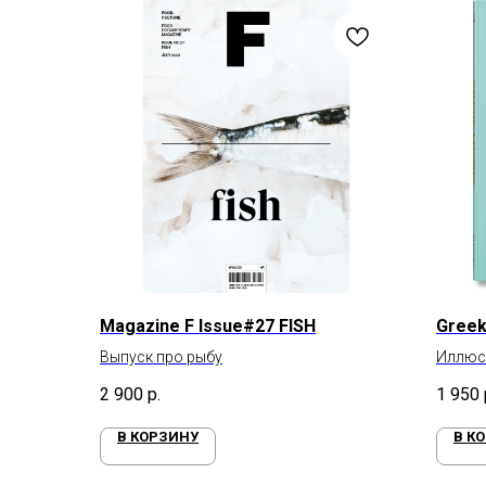
Magazine F Issue#27 FISH
Greek
Выпуск про рыбу
Иллюс
2 900
р.
1 950
В КОРЗИНУ
В К