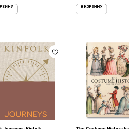
ОРЗИНУ
В КОРЗИНУ
k Journeys: Kinfolk
The Costume History b