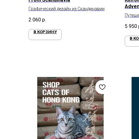
Adven
Графический дизайн из Скандинавии
Путеше
2 060
р.
местам
5 950
В КОРЗИНУ
В К