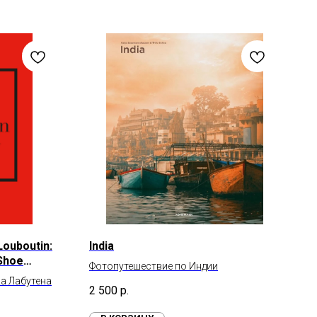
 Louboutin:
India
 Shoe
Фотопутешествие по Индии
а Лабутена
2 500
р.