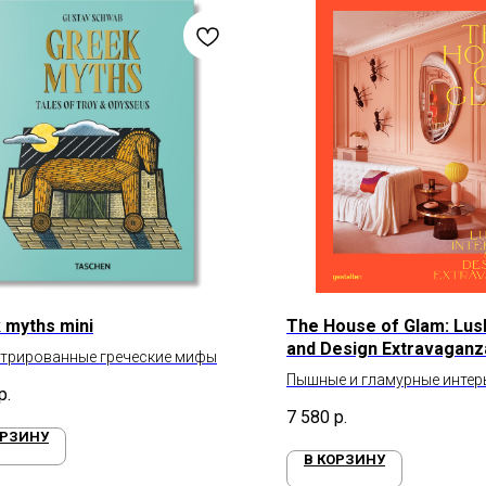
 myths mini
The House of Glam: Lush
and Design Extravaganz
трированные греческие мифы
Пышные и гламурные интер
р.
Италии до США
7 580
р.
ОРЗИНУ
В КОРЗИНУ