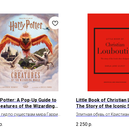
 Potter: A Pop-Up Guide to
Little Book of Christian
reatures of the Wizarding
The Story of the Iconic
Designer
 гид по существам мира Гарри
Элитная обувь от Кристиан
ра
р.
2 250
р.