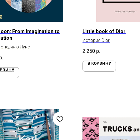
oon: From Imagination to
Little book of Dior
ration
История Dior
опедия о Луне
2 250
р.
р.
В КОРЗИНУ
ОРЗИНУ