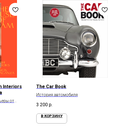
 Interiors
The Car Book
a
История автомобиля
ьеры от
3 200
р.
В КОРЗИНУ