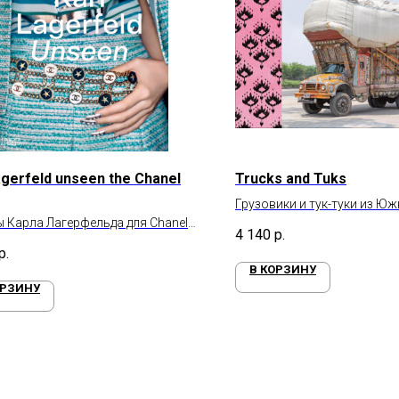
lagerfeld unseen the Сhanel
Trucks and Tuks
Грузовики и тук-туки из Ю
 Карла Лагерфельда для Chanel
4 140
р.
и фотографа Vogue Роберта
р.
ра
В КОРЗИНУ
ОРЗИНУ