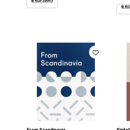
В КОРЗИНУ
В К
From Scandinavia
Kinfol