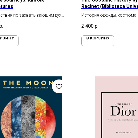
tures
Racinet (Biblioteca Univ
ствия по захватывающим дух
История одежды, костюма 
 по всему миру
Огюста Расине
р.
2 400
р.
ОРЗИНУ
В КОРЗИНУ