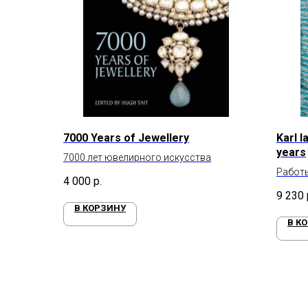
7000 Years of Jewellery
Karl 
years
7000 лет ювелирного искусства
Работы
4 000
р.
глазам
9 230
Фэйре
В КОРЗИНУ
В К