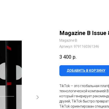
Magazine B Issue
Magazine B
Артикул:
9791160361346
3 400
р.
ДОБАВИТЬ В КОРЗИНУ
TikTok — это глобальная пла
технологической компанией By
который генерирует рекоменда
друзей, TikTok быстро превр
TikTok ориентирован специал