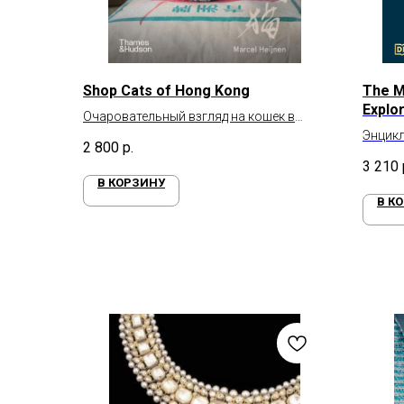
Shop Cats of Hong Kong
The M
Explo
Очаровательный взгляд на кошек в
необычных и атмосферных магазинах
Энцикл
2 800
р.
Гонконга (книга 1-ая)
3 210
В КОРЗИНУ
В К