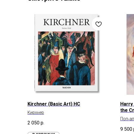
Kirchner (Basic Art) HC
Harry
the C
Кирхнер
World
Поп‑ап
2 050
р.
Потте
9 500