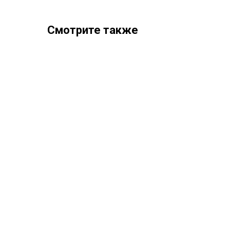
Смотрите также
Air 
Digital Art (Victoria and Albert
Museum): 1960s-Now
Как 
подн