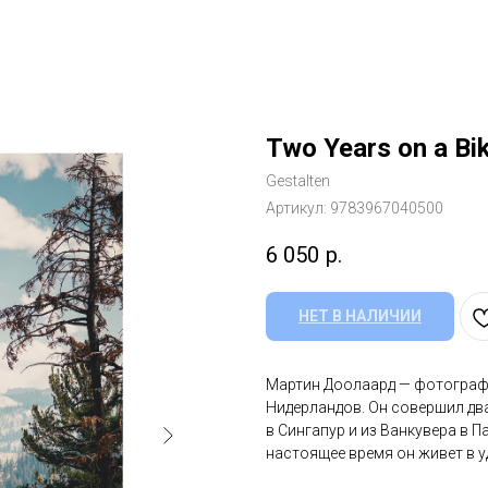
Two Years on a Bi
Gestalten
Артикул:
9783967040500
6 050
р.
НЕТ В НАЛИЧИИ
Мартин Доолаард — фотограф,
Нидерландов. Он совершил дв
в Сингапур и из Ванкувера в П
настоящее время он живет в у