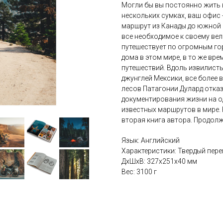
Могли бы вы постоянно жить 
нескольких сумках, ваш офис 
маршрут из Канады до южной 
все необходимое к своему вел
путешествует по огромным гор
дома в этом мире, в то же в
путешествий. Вдоль извилист
джунглей Мексики, все более 
лесов Патагонии Дулард отка
документирования жизни на о
известных маршрутов в мире. 
вторая книга автора. Продолже
Язык: Английский
Характеристики: Твердый переп
ДxШxВ: 327x251x40 мм
Вес: 3100 г