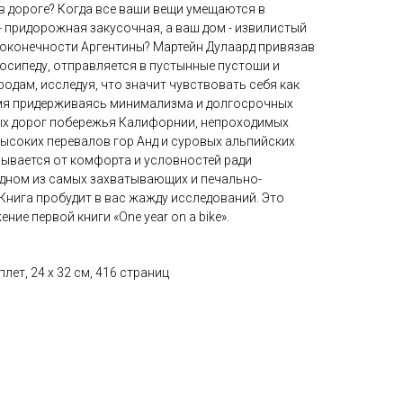
в дороге? Когда все ваши вещи умещаются в
- придорожная закусочная, а ваш дом - извилистый
оконечности Аргентины? Мартейн Дулаард привязав
осипеду, отправляется в пустынные пустоши и
одам, исследуя, что значит чувствовать себя как
ремя придерживаясь минимализма и долгосрочных
ых дорог побережья Калифорнии, непроходимых
высоких перевалов гор Анд и суровых альпийских
зывается от комфорта и условностей ради
дном из самых захватывающих и печально-
Книга пробудит в вас жажду исследований. Это
ние первой книги «One year on a bike».
лет, 24 х 32 см, 416 страниц