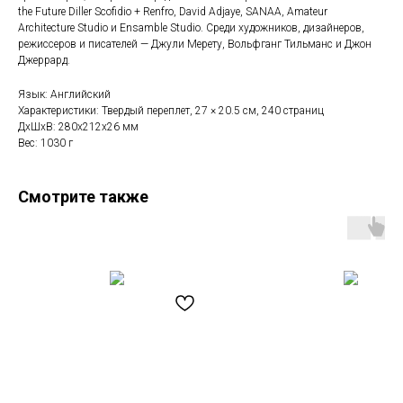
the Future Diller Scofidio + Renfro, David Adjaye, SANAA, Amateur
Architecture Studio и Ensamble Studio. Среди художников, дизайнеров,
режиссеров и писателей — Джули Мерету, Вольфганг Тильманс и Джон
Джеррард.
Язык: Английский
Характеристики: Твердый переплет, 27 × 20.5 см, 240 страниц
ДxШxВ: 280x212x26 мм
Вес: 1030 г
Смотрите также