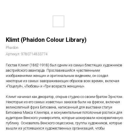
Klimt (Phaidon Colour Library)
Phaidon
Артикул:
9780714833774
Гюстав Климт (1862-1918) был одним из самых блестящих художников
австрийского авангарда. Прославившийся чувственными
изображениями женщин и оригинальным видением, он создал
некоторые из самых завораживающих образов всех времен, включая
«Поцелуй», «Любовь» и «Три возраста женщины».
Климт начинал как декоратор, открыв студию со своим братом Эрнстом.
Некоторые из его самых известных заказов были на фрески, включая
великолепный фриз Бетховена, написанный для выставки статуи
Бетховена Макса Клингера, и монументальные потолочные росписи для
аудитории Венского университета, которые шокировали консервативную
публику. Основатель Венского сецессиона, группы художников, которые
вышли из устоявшихся художественных организаций, чтобы