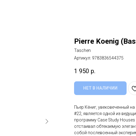
Pierre Koenig (Bas
Taschen
Артикул:
9783836544375
1 950
р.
НЕТ В НАЛИЧИИ
Пьер Кёниг, увековеченный н
#22, является одной из ведущ
программу Case Study Houses
отстаивал обтекаемую элега
собой послевоенный эксперим