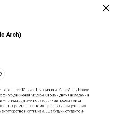
ic Arch)
а фотографии Юлиуса Шульмана из Case Study House
их фигур движения Модерн. Своими двумя вкладами в
 и многими другими новаторскими проектами он
нтность промышленных материалов и олицетворял
ентаторство и оптимизм. Еще будучи студентом-