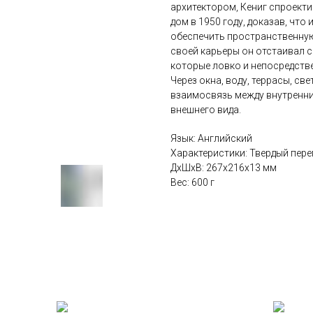
архитектором, Кениг спроект
дом в 1950 году, доказав, чт
обеспечить пространственную
своей карьеры он отстаивал с
которые ловко и непосредств
Через окна, воду, террасы, с
взаимосвязь между внутренни
внешнего вида.
Язык: Английский
Характеристики: Твердый переп
ДxШxВ: 267x216x13 мм
Вес: 600 г