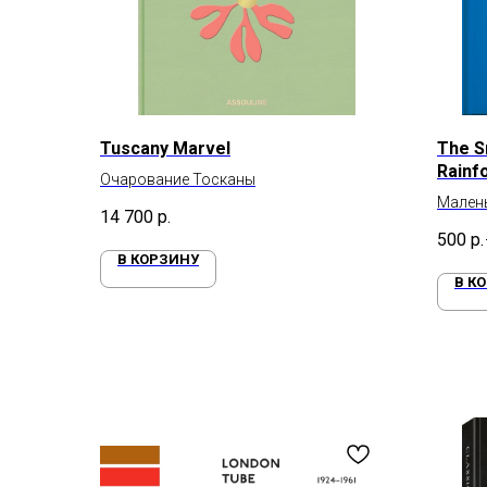
Tuscany Marvel
The S
Rainf
Очарование Тосканы
Малень
14 700
р.
тропич
500
р.
В КОРЗИНУ
В К