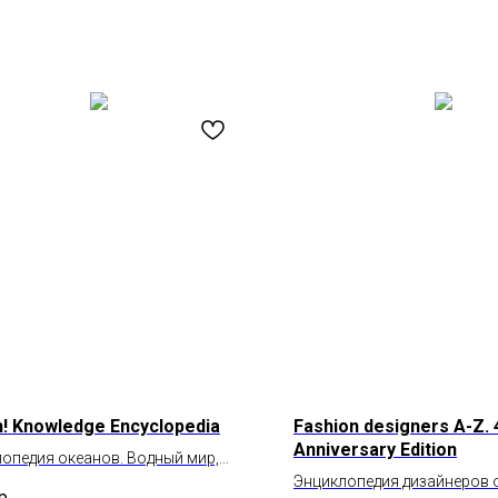
! Knowledge Encyclopedia
Fashion designers A-Z. 
Anniversary Edition
опедия океанов. Водный мир,
вы его никогда не видели
Энциклопедия дизайнеров 
р.