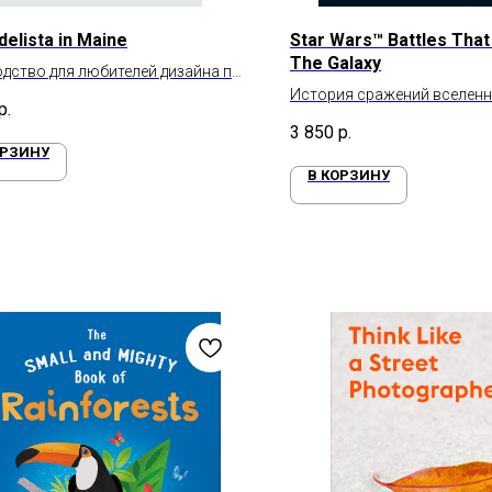
elista in Maine
Star Wars™ Battles Tha
The Galaxy
дство для любителей дизайна по
венному и практичному стилю
История сражений вселенн
р.
Войн
3 850
р.
ОРЗИНУ
В КОРЗИНУ