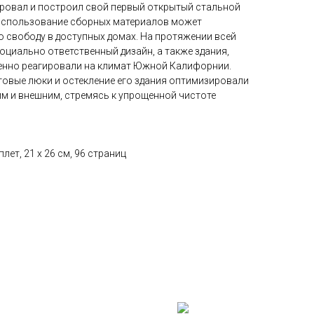
ировал и построил свой первый открытый стальной
о использование сборных материалов может
 свободу в доступных домах. На протяжении всей
оциально ответственный дизайн, а также здания,
енно реагировали на климат Южной Калифорнии.
ветовые люки и остекление его здания оптимизировали
м и внешним, стремясь к упрощенной чистоте
лет, 21 x 26 см, 96 страниц