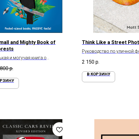
mall and Mighty Book of
Think Like a Street Pho
orests
Руководство по уличной 
кая и могучая книга о
от Мэтта Стюарта
2 150
р.
еских лесах
800
р.
В КОРЗИНУ
ОРЗИНУ