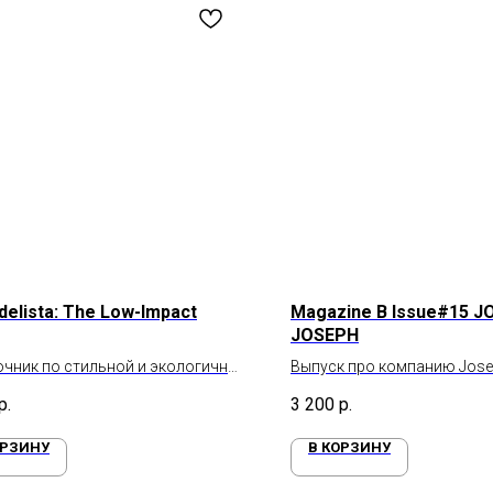
elista: The Low-Impact
Magazine B Issue#15 
JOSEPH
чник по стильной и экологичной
Выпуск про компанию Jose
Бренд функциональных ку
р.
3 200
р.
аксессуаров
ОРЗИНУ
В КОРЗИНУ