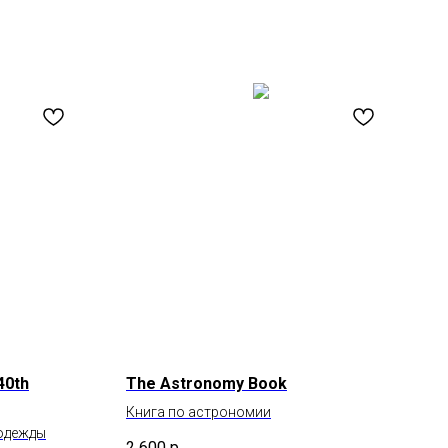
40th
The Astronomy Book
Книга по астрономии
одежды
2 600
р.