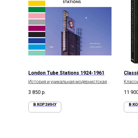
London Tube Stations 1924-1961
Class
История и уникальная модернистская
Класс
архитектура станций лондонского
3 850
р.
11 90
метро
В КОРЗИНУ
В К