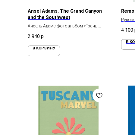
Ansel Adams. The Grand Canyon
Remod
and the Southwest
Руково
Ансель Адамс фотоальбом «Гранд-
вдохно
4 100
Каньон и Юго-Запад»
2 940
р.
В К
В КОРЗИНУ