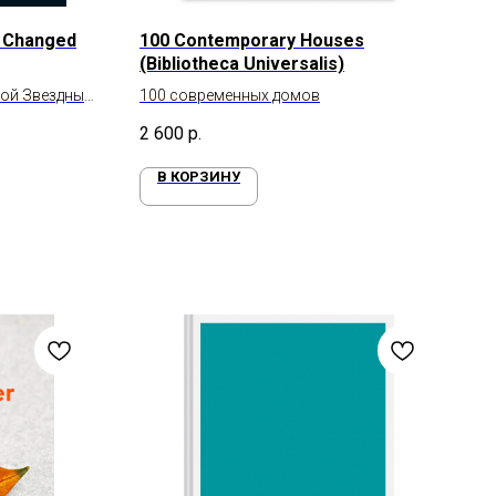
t Changed
100 Contemporary Houses
(Bibliotheca Universalis)
ой Звездных
100 современных домов
2 600
р.
В КОРЗИНУ