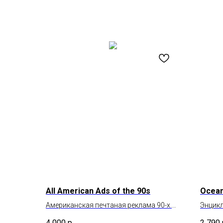
All American Ads of the 90s
Ocean
Американская печтаная реклама 90-х.
Энцикл
От Game Boy до Gucci
каким 
4 000
р.
2 790