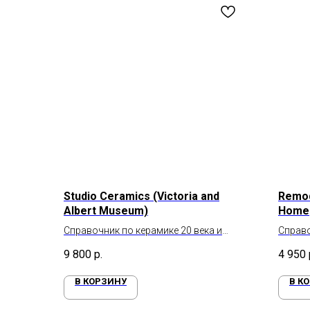
Studio Ceramics (Victoria and
Remod
Albert Museum)
Home
Справочник по керамике 20 века и
Справо
современной британской студийной
жизни
9 800
р.
4 950
керамики
В КОРЗИНУ
В К