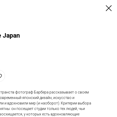
e Japan
странств фотограф Барбера рассказывает о своем
современный японский дизайн, искусство и
и и вдохновили мир (и наоборот). Критерии выбора
ятны: он посещает студии только тех людей, чьи
восхищается, у которых есть вдохновляющие