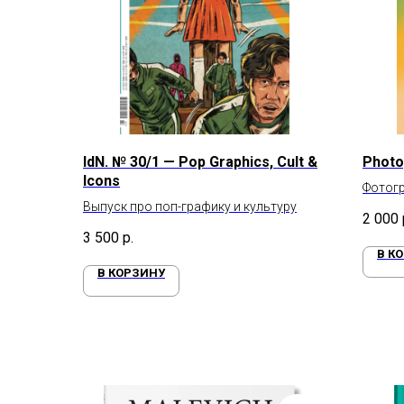
IdN. № 30/1 — Pop Graphics, Cult &
Photo
Icons
Фотогр
Выпуск про поп-графику и культуру
видят,
2 000
3 500
р.
В К
В КОРЗИНУ