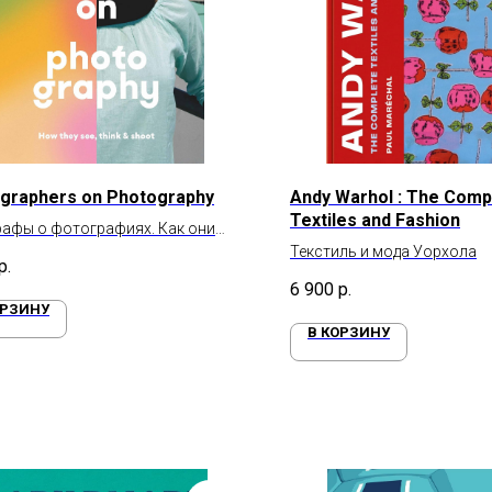
graphers on Photography
Andy Warhol : The Comp
Textiles and Fashion
афы о фотографиях. Как они
 думают и снимают
Текстиль и мода Уорхола
р.
6 900
р.
ОРЗИНУ
В КОРЗИНУ