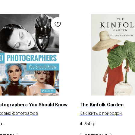
otographers You Should Know
The Kinfolk Garden
аковых фотографов
Как жить с природой
р.
4 750
р.