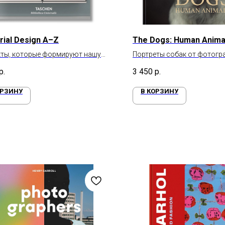
trial Design A–Z
The Dogs: Human Anima
кты, которые формируют нашу
Портреты собак от фотогр
Винсента Лагранжа
р.
3 450
р.
ОРЗИНУ
В КОРЗИНУ