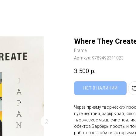
Where They Creat
Frame
Артикул:
9789492311023
3 500
р.
НЕТ В НАЛИЧИИ
Через призму творческих про
путешествии, раскрывая, как 
творческое мышление повлиял
обектов Барберы просты и пон
работы он любит и которыми 