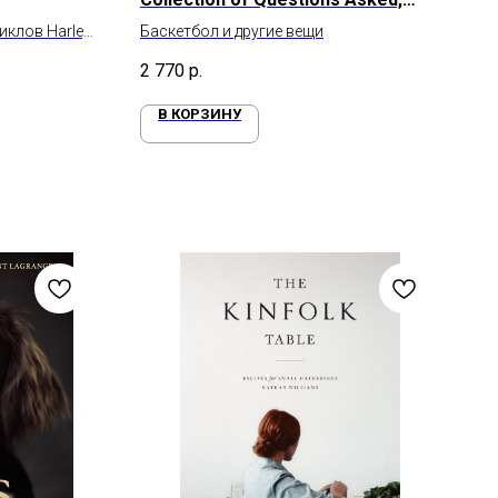
Answered, Illustrated
клов Harley-
Баскетбол и другие вещи
2 770
р.
В КОРЗИНУ