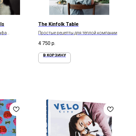
ls
The Kinfolk Table
афа
Простые рецепты для тёплой компании
4 750
р.
В КОРЗИНУ