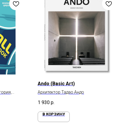
Ando (Basic Art)
тория,
Архитектор Тадао Андо
1 930
р.
В КОРЗИНУ