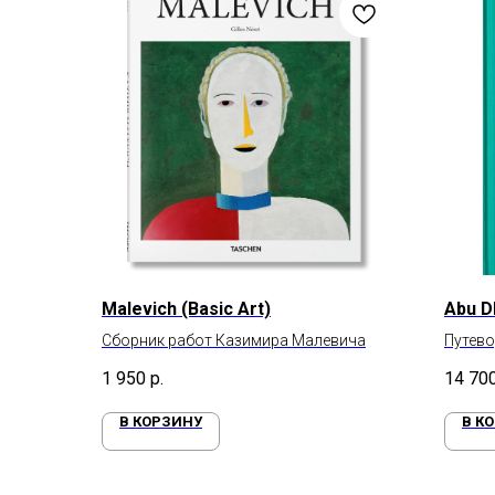
Malevich (Basic Art)
Abu D
Сборник работ Казимира Малевича
Путево
1 950
р.
14 70
В КОРЗИНУ
В К