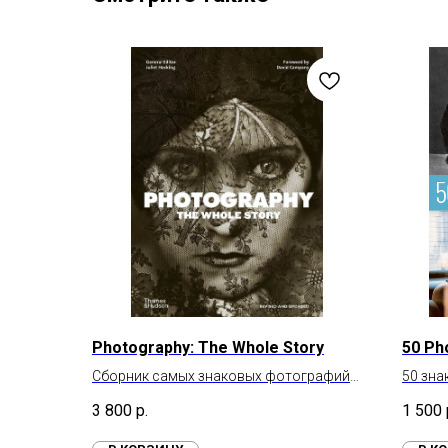
Photography: The Whole Story
50 Ph
Сборник самых знаковых фотографий
50 зн
мира
3 800
р.
1 500