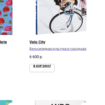
lete
Velo City
Велосипедная культура и городская
жизнь
6 600
р.
В КОРЗИНУ