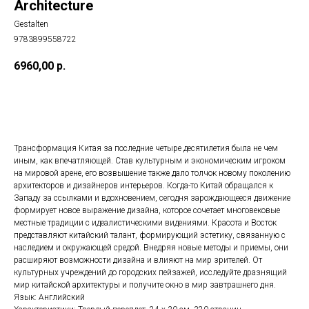
Architecture
Gestalten
9783899558722
6960,00
р.
ДОБАВИТЬ В КОРЗИНУ
Трансформация Китая за последние четыре десятилетия была не чем
иным, как впечатляющей. Став культурным и экономическим игроком
на мировой арене, его возвышение также дало толчок новому поколению
архитекторов и дизайнеров интерьеров. Когда-то Китай обращался к
Западу за ссылками и вдохновением, сегодня зарождающееся движение
формирует новое выражение дизайна, которое сочетает многовековые
местные традиции с идеалистическими видениями. Красота и Восток
представляют китайский талант, формирующий эстетику, связанную с
наследием и окружающей средой. Внедряя новые методы и приемы, они
расширяют возможности дизайна и влияют на мир зрителей. От
культурных учреждений до городских пейзажей, исследуйте дразнящий
мир китайской архитектуры и получите окно в мир завтрашнего дня.
Язык: Английский