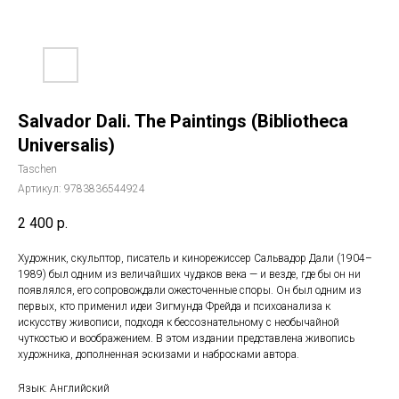
Salvador Dali. The Paintings (Bibliotheca
Universalis)
Taschen
Артикул:
9783836544924
2 400
р.
Художник, скульптор, писатель и кинорежиссер Сальвадор Дали (1904–
1989) был одним из величайших чудаков века — и везде, где бы он ни
появлялся, его сопровождали ожесточенные споры. Он был одним из
первых, кто применил идеи Зигмунда Фрейда и психоанализа к
искусству живописи, подходя к бессознательному с необычайной
чуткостью и воображением. В этом издании представлена живопись
художника, дополненная эскизами и набросками автора.
Язык: Английский