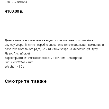
9781902686684
4100,00
р.
ДОБАВИТЬ В КОРЗИНУ
Данное печатное издание посвящено иконе итальянского дизайна -
скутеру Vespa. В книге подробно описано не только эволюция компании и
развитие модельного ряда, но и влияние Vespa на мировую культуру.
Язык: Английский
Характеристики: Мягкая обложка, 22 х 27 см, 336 страниц
lwh: 270x226x29 mm
Weight: 1410 g
Смотрите также