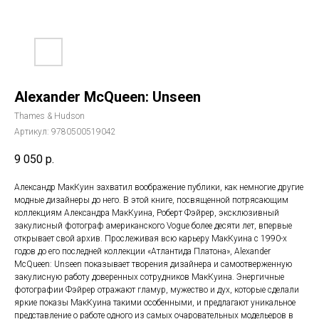
Alexander McQueen: Unseen
Thames & Hudson
Артикул:
9780500519042
9 050
р.
Александр МакКуин захватил воображение публики, как немногие другие
модные дизайнеры до него. В этой книге, посвященной потрясающим
коллекциям Александра МакКуина, Роберт Фэйрер, эксклюзивный
закулисный фотограф американского Vogue более десяти лет, впервые
открывает свой архив. Прослеживая всю карьеру МакКуина с 1990-х
годов до его последней коллекции «Атлантида Платона», Alexander
McQueen: Unseen показывает творения дизайнера и самоотверженную
закулисную работу доверенных сотрудников МакКуина. Энергичные
фотографии Фэйрер отражают гламур, мужество и дух, которые сделали
яркие показы МакКуина такими особенными, и предлагают уникальное
представление о работе одного из самых очаровательных модельеров в