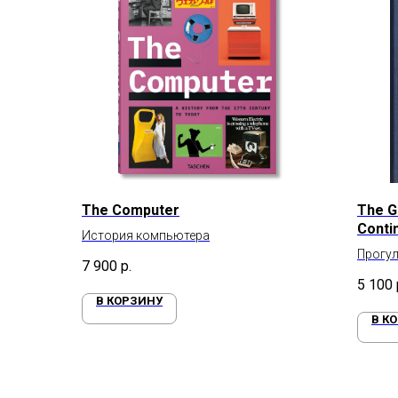
The Computer
The G
Contin
История компьютера
Прогул
7 900
р.
контин
5 100
В КОРЗИНУ
В К