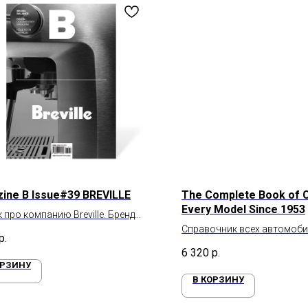
ine B Issue#39 BREVILLE
The Complete Book of C
Every Model Since 1953
 про компанию Breville. Бренд
кухонной техники
Справочник всех автомобил
р.
с 1953 года
6 320
р.
ОРЗИНУ
В КОРЗИНУ