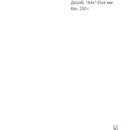
ДxШxВ: 184x135x6 мм
Вес: 200 г