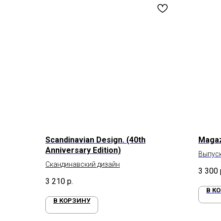
Scandinavian Design. (40th
Magaz
Anniversary Edition)
Выпуск
Скандинавский дизайн
умной 
3 300
3 210
р.
В К
В КОРЗИНУ