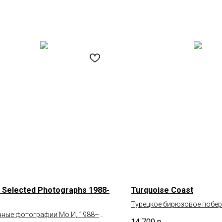
: Selected Photographs 1988-
Turquoise Coast
Турецкое бирюзовое побе
нные фотографии Мо И, 1988–
14 700
р.