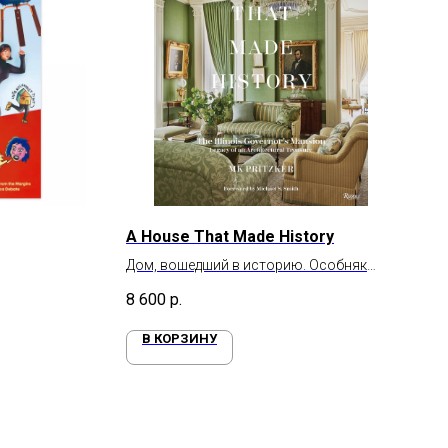
A House That Made History
Дом, вошедший в историю. Особняк
губернаторов Иллинойса
8 600
р.
В КОРЗИНУ