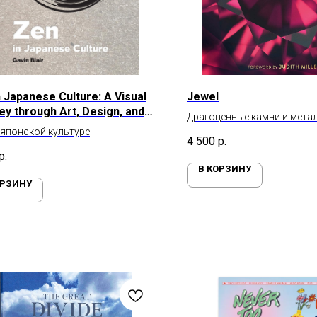
 Japanese Culture: A Visual
Jewel
ey through Art, Design, and
Драгоценные камни и мета
 японской культуре
4 500
р.
р.
В КОРЗИНУ
ОРЗИНУ