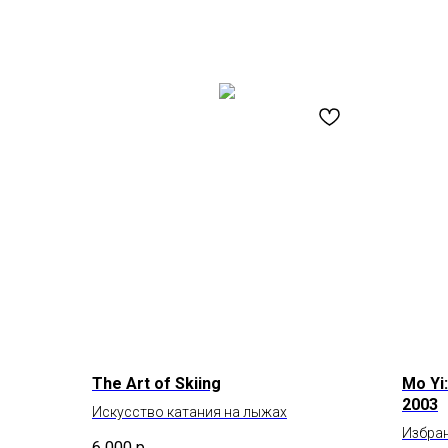
The Art of Skiing
Mo Yi
2003
Искусство катания на лыжах
Избра
6 000
р.