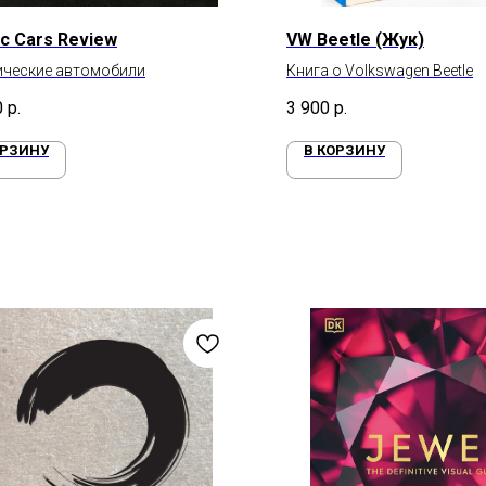
ic Cars Review
VW Beetle (Жук)
ические автомобили
Книга о Volkswagen Beetle
0
р.
3 900
р.
ОРЗИНУ
В КОРЗИНУ