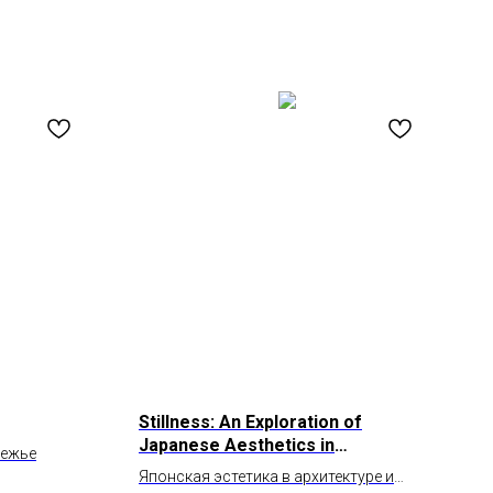
Stillness: An Exploration of
Japanese Aesthetics in
режье
Architecture and Design
Японская эстетика в архитектуре и