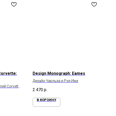
orvette:
Design Monograph: Eames
Дизайн Чарльза и Рэя Имз
ей Corvette
2 470
р.
В КОРЗИНУ