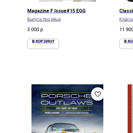
Magazine F Issue#15 EGG
Class
Выпуск про яйца
Класс
3 000
р.
11 90
В КОРЗИНУ
В К