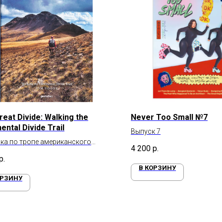
reat Divide: Walking the
Never Too Small №7
ental Divide Trail
Выпуск 7
ка по тропе американского
4 200
р.
ентального водораздела
р.
В КОРЗИНУ
ОРЗИНУ