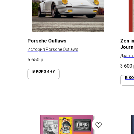
Porsche Outlaws
Zen in
Journ
История Porsche Outlaws
Life
Дзэн в
5 650
р.
3 600
В КОРЗИНУ
В К