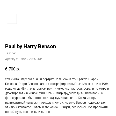
Paul by Harry Benson
Taschen
Артикул:
9783836592048
6 700
р.
Эта книга - персональный портрет Пола Маккартни работы Гарри
Бенсона. Гарри Бенсон начал фотографировать Пола Маккартни в 1964
году, когда «Битлз» штурмом взяли Америку, гастролировали по миру и
дебютировали в кино с фильмом «Вечер трудного дня». Легендарный
фотожурналист был готов все задокументировать. Когда история
великолепной четверки подошла к концу, именно Бенсон поддерживал
близкий контакт с Полом и его женой Линдой, поскольку Пол проложил
новый путь, творчески и лично.