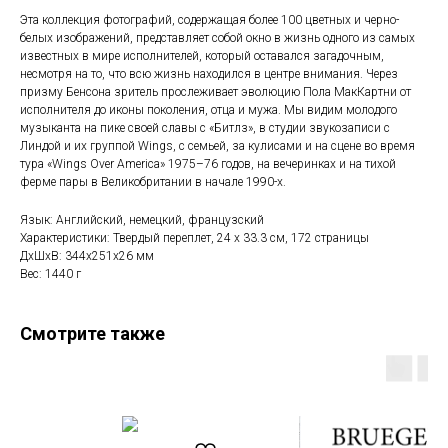
Эта коллекция фотографий, содержащая более 100 цветных и черно-
белых изображений, представляет собой окно в жизнь одного из самых
известных в мире исполнителей, который оставался загадочным,
несмотря на то, что всю жизнь находился в центре внимания. Через
призму Бенсона зритель прослеживает эволюцию Пола МакКартни от
исполнителя до иконы поколения, отца и мужа. Мы видим молодого
музыканта на пике своей славы с «Битлз», в студии звукозаписи с
Линдой и их группой Wings, с семьей, за кулисами и на сцене во время
тура «Wings Over America» 1975–76 годов, на вечеринках и на тихой
ферме пары в Великобритании в начале 1990-х.
Язык: Английский, немецкий, французский
Характеристики: Твердый переплет, 24 x 33.3 см, 172 страницы
ДxШxВ: 344x251x26 мм
Вес: 1440 г
Смотрите также