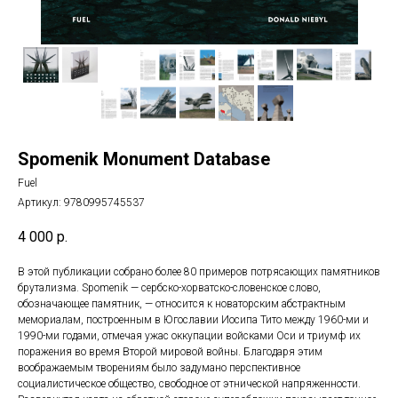
Spomenik Monument Database
Fuel
Артикул:
9780995745537
4 000
р.
В этой публикации собрано более 80 примеров потрясающих памятников
брутализма. Spomenik — сербско-хорватско-словенское слово,
обозначающее памятник, — относится к новаторским абстрактным
мемориалам, построенным в Югославии Иосипа Тито между 1960-ми и
1990-ми годами, отмечая ужас оккупации войсками Оси и триумф их
поражения во время Второй мировой войны. Благодаря этим
воображаемым творениям было задумано перспективное
социалистическое общество, свободное от этнической напряженности.