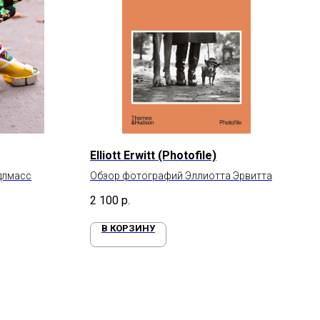
Elliott Erwitt (Photofile)
длмасс
Обзор фотографий Эллиотта Эрвитта
2 100
р.
В КОРЗИНУ