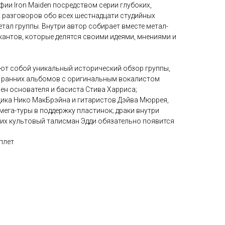
ии Iron Maiden посредством серии глубоких,
 разговоров обо всех шестнадцати студийных
тал группы. Внутри автор собирает вместе метал-
кантов, которые делятся своими идеями, мнениями и
яют собой уникальный исторический обзор группы,
с ранних альбомов с оригинальным вокалистом
ен основателя и басиста Стива Харриса;
ика Нико МакБрэйна и гитаристов Дэйва Мюррея,
 мега-туры в поддержку пластинок; драки внутри
е их культовый талисман Эдди обязательно появится
плет