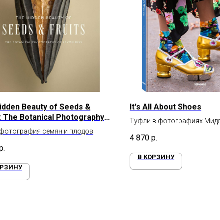
idden Beauty of Seeds &
It's All About Shoes
s: The Botanical Photography
Туфли в фотографиях Мид
von Biss
фотография семян и плодов
4 870
р.
р.
В КОРЗИНУ
ОРЗИНУ