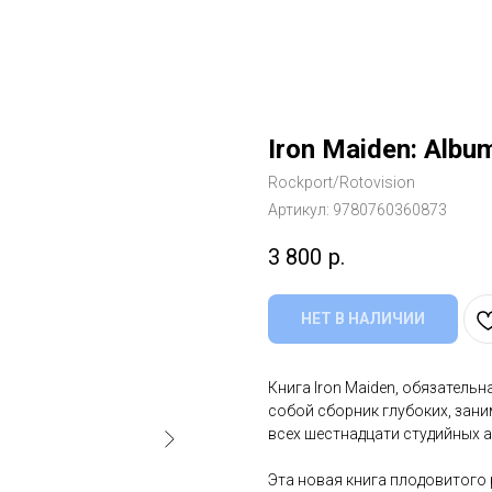
Iron Maiden: Albu
Rockport/Rotovision
Артикул:
9780760360873
3 800
р.
НЕТ В НАЛИЧИИ
Книга Iron Maiden, обязатель
собой сборник глубоких, зан
всех шестнадцати студийных 
Эта новая книга плодовитого