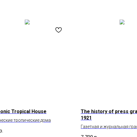
conic Tropical House
The history of press gra
1921
еские тропические дома
Газетная и журнальная гра
р.
по 1912 год