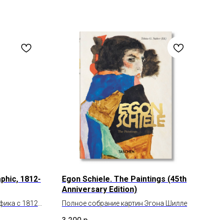
phic, 1812-
Egon Schiele. The Paintings (45th
Anniversary Edition)
фика с 1812
Полное собрание картин Эгона Шилле