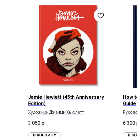
Jamie Hewlett (45th Anniversary
How t
Edition)
Guide
Художник Джейми Хьюлетт
Руково
3 050
р.
6 300
В КОРЗИНУ
В К