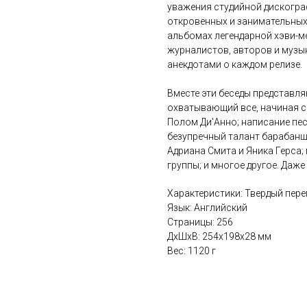
уважения студийной дискограф
откровенных и занимательных
альбомах легендарной хэви-ме
журналистов, авторов и музы
анекдотами о каждом релизе.
Вместе эти беседы представл
охватывающий все, начиная 
Полом Ди'Анно; написание пес
безупречный талант барабанщ
Адриана Смита и Яника Герса;
группы; и многое другое. Даж
Характеристики: Твердый пере
Язык: Английский
Страницы: 256
ДxШxВ: 254x198x28 мм
Вес: 1120 г