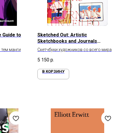
e Guide to
Sketched Out: Artistic
Sketchbooks and Journals
Unveiled
 тем манги
Скетчбуки художников со всего мира
5 150
р.
В КОРЗИНУ