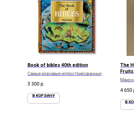
Book of bibles 40th edition
The H
Fruit
Самые красивые иллюстрированные
of Le
Библии
Макро
3 300
р.
4 650
В КОРЗИНУ
В К