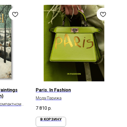
aintings
Paris. In Fashion
n)
Мода Парижа
компактном
7 810
р.
В КОРЗИНУ