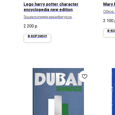
Lego harry potter character
Mary E
encyclopedia new edition
Обзор
Энциклопедия минифигурок
2 100
персонажей Гарри Поттера
2 200
р.
В К
В КОРЗИНУ