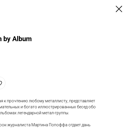
m by Album
ная к прочтению любому металлисту, представляет
имательных и богато иллюстрированных бесед обо
альбомах легендарной метал-группы.
 рок-журналиста Мартина Попоффа отдает дань