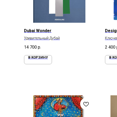
Dubai Wonder
Desig
Удивительный Дубай
Ключев
14 700
р.
2 400
В КОРЗИНУ
В К