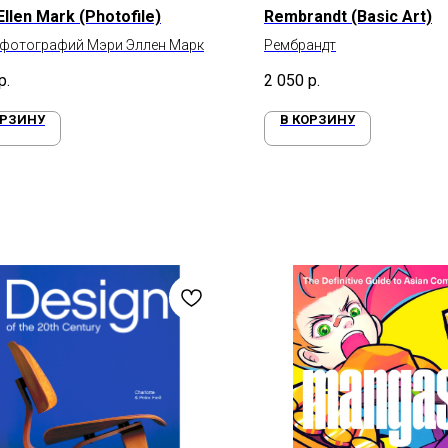
llen Mark (Photofile)
Rembrandt (Basic Art)
 фотографий Мэри Эллен Марк
Рембрандт
р.
2 050
р.
ОРЗИНУ
В КОРЗИНУ