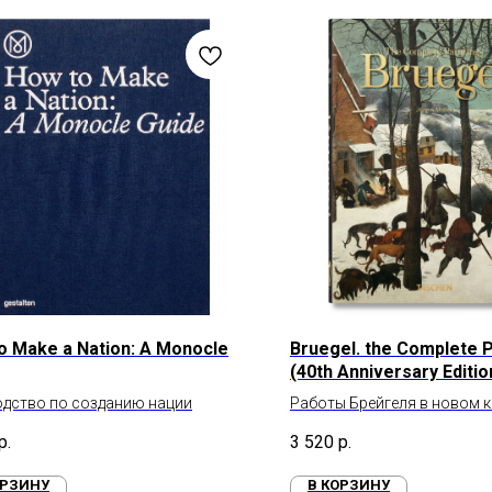
o Make a Nation: A Monocle
Bruegel. the Complete P
(40th Anniversary Editio
дство по созданию нации
Работы Брейгеля в новом 
формате
р.
3 520
р.
ОРЗИНУ
В КОРЗИНУ