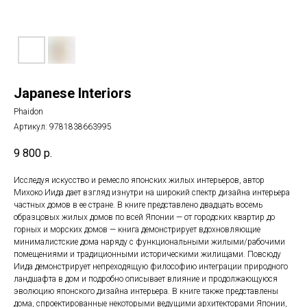
Japanese Interiors
Phaidon
Артикул:
9781838663995
9 800
р.
Исследуя искусство и ремесло японских жилых интерьеров, автор
Михоко Иида дает взгляд изнутри на широкий спектр дизайна интерьера
частных домов в ее стране. В книге представлено двадцать восемь
образцовых жилых домов по всей Японии — от городских квартир до
горных и морских домов — книга демонстрирует вдохновляющие
минималистские дома наряду с функциональными жилыми/рабочими
помещениями и традиционными историческими жилищами. Повсюду
Иида демонстрирует непреходящую философию интеграции природного
ландшафта в дом и подробно описывает влияние и продолжающуюся
эволюцию японского дизайна интерьера. В книге также представлены
дома, спроектированные некоторыми ведущими архитекторами Японии,