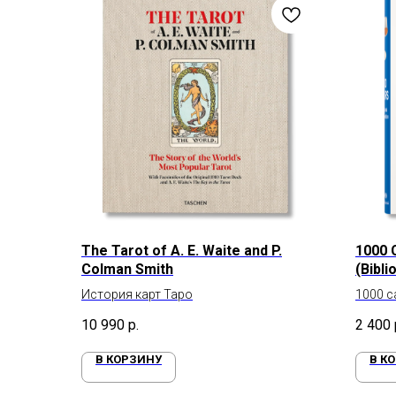
The Tarot of A. E. Waite and P.
1000 
Colman Smith
(Bibli
История карт Таро
1000 с
в исто
10 990
р.
2 400
В КОРЗИНУ
В К