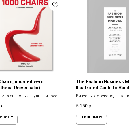
Chairs, updated vers.
The Fashion Business M
otheca Universalis)
Illustrated Guide to Buil
Fashion Brand
амых знаковых стульев и кресел
Визуальное руководство п
рии
моды
р.
5 150
р.
ОРЗИНУ
В КОРЗИНУ