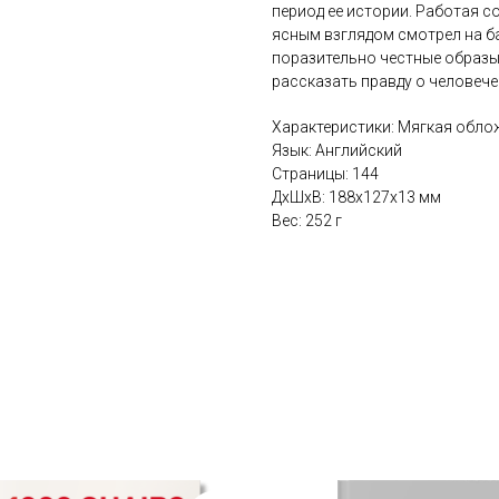
период ее истории. Работая с
ясным взглядом смотрел на ба
поразительно честные образы
рассказать правду о человече
Характеристики: Мягкая обло
Язык: Английский
Страницы: 144
ДxШxВ: 188x127x13 мм
Вес: 252 г