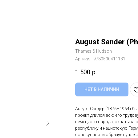
August Sander (Ph
Thames & Hudson
Артикул:
9780500411131
1 500
р.
НЕТ В НАЛИЧИИ
Август Сандер (1876–1964) б
проект длился всю его трудов
немецкого народа, охватыва
республику и нацистскую Гер
совокупности образует увлек