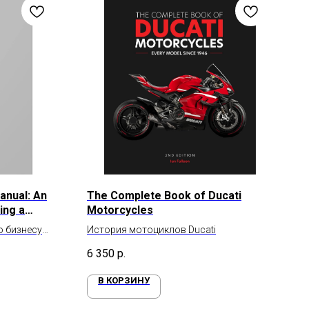
anual: An
The Complete Book of Ducati
ding a
Motorcycles
о бизнесу
История мотоциклов Ducati
6 350
р.
В КОРЗИНУ