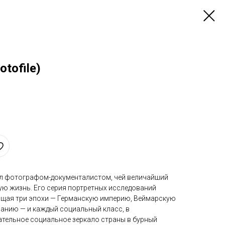
otofile)
ыл фотографом-документалистом, чей величайший
ую жизнь. Его серия портретных исследований
ющая три эпохи — Германскую империю, Веймарскую
манию — и каждый социальный класс, в
ательное социальное зеркало страны в бурный