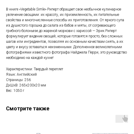
В книге «Vegetable Simle» Риперт обращает свое необычное кулинарное
увлечение овощами: их красоту, их приземленность, их питательные
свойства и многочисленные способы их приготовления. От яркого супа
из душистого горошка до салата из бобов и мяты, от согревающего
грибного болоньезе до жареной моркови с хариссой — Эрик Риперт
формулирует видение овощей, которые готовятся просто, без сложных
шагов или ингредиентов, позволяя их основным качествам сиять, а их
цвету и вкусу оставаться неизменными. Дополненное великолепными
фотографиями известного фотографа Найджела Перри, это руководство
необходимо на каждой кухне!
Характеристики: Твердый переплет
Язык: Английский
Страницы: 256
ДxШxВ: 265x200x20 мм
Вес: 1050 г
Смотрите также