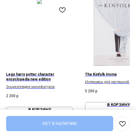
Lego harry potter character
The Kinfolk Home
encyclopedia new edition
Интерьеры для неспешной жи
Энциклопедия минифигурок
5 200
р.
персонажей Гарри Поттера
2 200
р.
В КОРЗИНУ
В КОРЗИНУ
НЕТ В НАЛИЧИИ