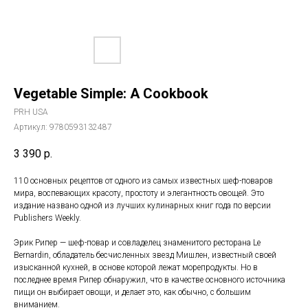
Vegetable Simple: A Cookbook
PRH USA
Артикул:
9780593132487
3 390
р.
110 основных рецептов от одного из самых известных шеф-поваров
мира, воспевающих красоту, простоту и элегантность овощей. Это
издание названо одной из лучших кулинарных книг года по версии
Publishers Weekly.
Эрик Рипер — шеф-повар и совладелец знаменитого ресторана Le
Bernardin, обладатель бесчисленных звезд Мишлен, известный своей
изысканной кухней, в основе которой лежат морепродукты. Но в
последнее время Рипер обнаружил, что в качестве основного источника
пищи он выбирает овощи, и делает это, как обычно, с большим
вниманием.