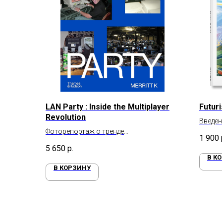
LAN Party : Inside the Multiplayer
Futur
Revolution
Введен
Фоторепортаж о тренде
1 900
многопользовательских игр
5 650
р.
В К
В КОРЗИНУ