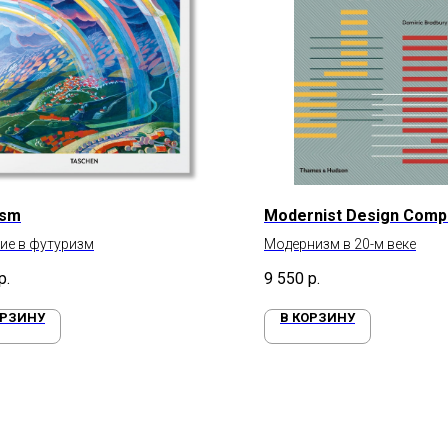
ism
Modernist Design Comp
ие в футуризм
Модернизм в 20-м веке
р.
9 550
р.
ОРЗИНУ
В КОРЗИНУ