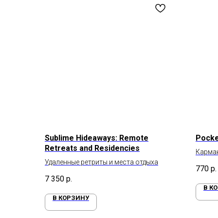
Sublime Hideaways: Remote
Pocke
Retreats and Residencies
Карма
Удаленные ретриты и места отдыха
770
р.
7 350
р.
В К
В КОРЗИНУ