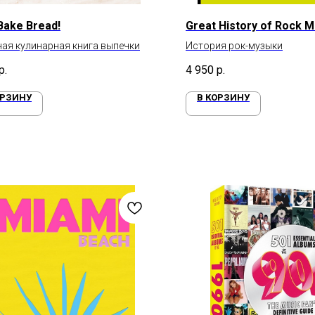
 Bake Bread!
Great History of Rock M
ая кулинарная книга выпечки
История рок-музыки
р.
4 950
р.
ОРЗИНУ
В КОРЗИНУ