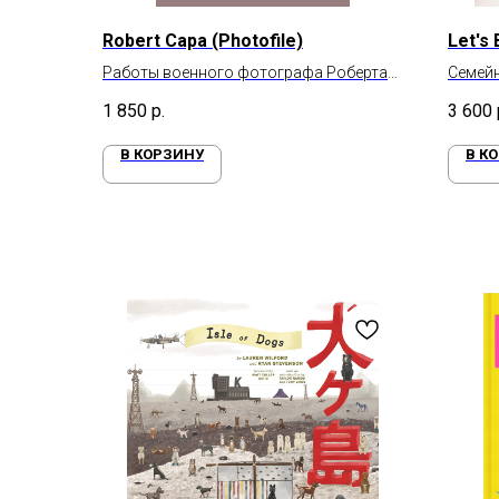
Robert Capa (Photofile)
Let's
Работы военного фотографа Роберта
Семейн
Капа
1 850
р.
3 600
В КОРЗИНУ
В К