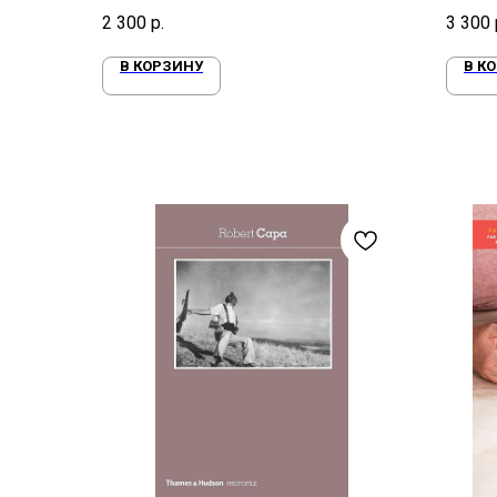
2 300
р.
3 300
В КОРЗИНУ
В К