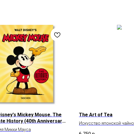
Disney's Mickey Mouse. The
The Art of Tea
ate History (40th Anniversary
Искусство японской чайно
n)
ия Микки Мауса
6 750
р.