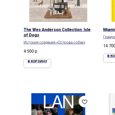
The Wes Anderson Collection: Isle
Miami
of Dogs
Гламу
История создания «Острова собак»
14 70
4 500
р.
В К
В КОРЗИНУ