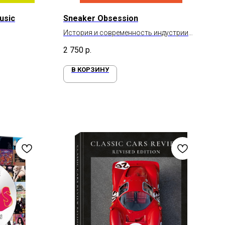
usic
Sneaker Obsession
История и современность индустрии
производства кроссовок
2 750
р.
В КОРЗИНУ