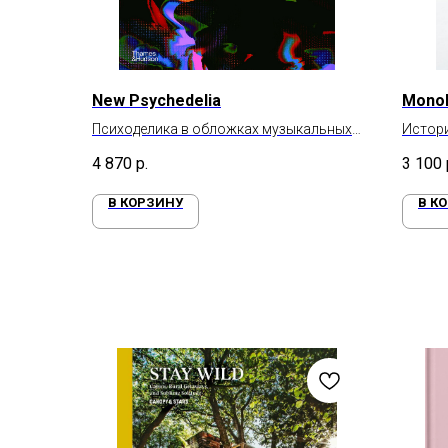
New Psychedelia
Mono
Психоделика в обложках музыкальных
Истори
альбомов
4 870
р.
3 100
В КОРЗИНУ
В К