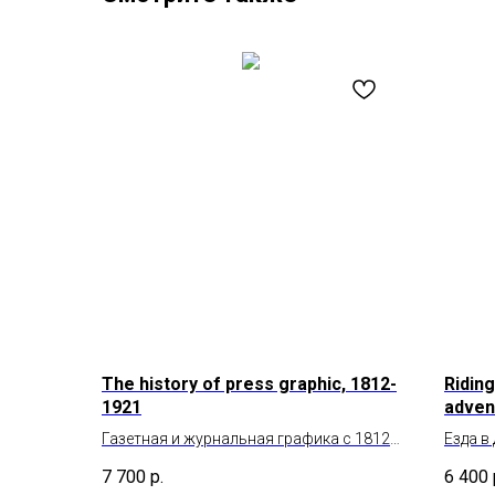
The history of press graphic, 1812-
Riding
1921
adven
Газетная и журнальная графика с 1812
Езда в
по 1912 год
бездо
7 700
р.
6 400