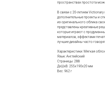
пространствах простота може
В связи с 20-летием Victionar
дополнительные проекты и сп
из оригинального облика свое
представлены креативные реш
которые играют с продуманн
материалов, эффектами печати
лучшие дизайны часто говоря
Характеристики: Мягкая обло
Язык: Английский
Страницы: 288
ДxШxВ: 255x190x20 мм
Вес: 962 г