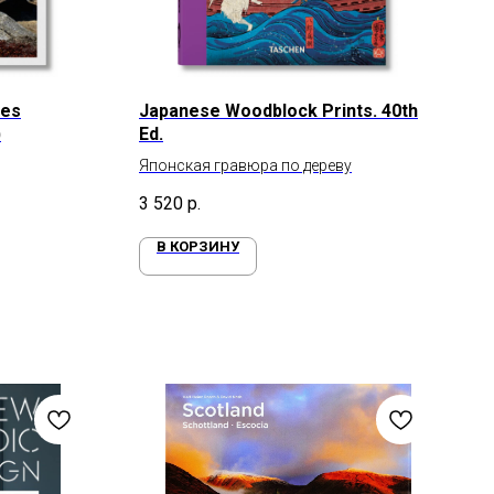
ses
Japanese Woodblock Prints. 40th
)
Ed.
Японская гравюра по дереву
3 520
р.
В КОРЗИНУ