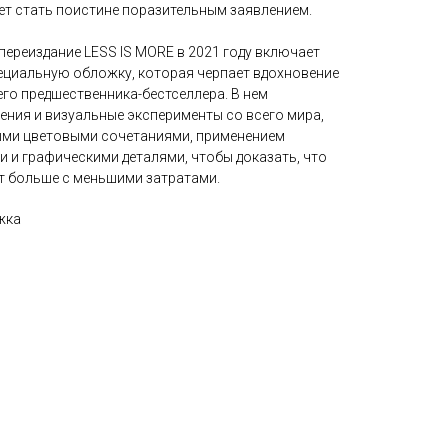
т стать поистине поразительным заявлением.
y переиздание LESS IS MORE в 2021 году включает
ециальную обложку, которая черпает вдохновение
го предшественника-бестселлера. В нем
ения и визуальные эксперименты со всего мира,
ыми цветовыми сочетаниями, применением
 и графическими деталями, чтобы доказать, что
т больше с меньшими затратами.
жка