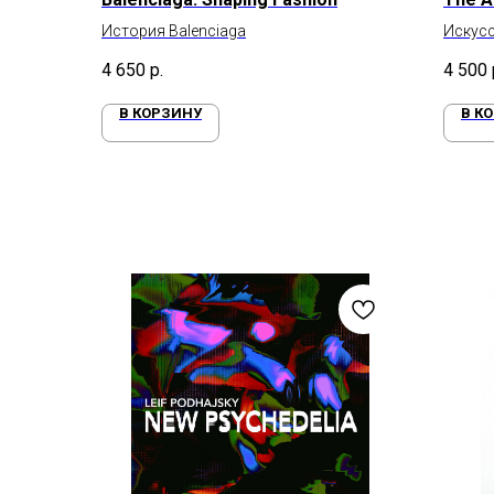
История Balenciaga
Искус
служба
4 650
р.
4 500
В КОРЗИНУ
В К