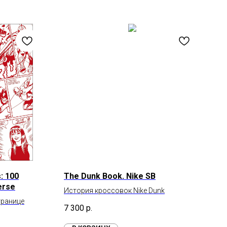
: 100
The Dunk Book. Nike SB
erse
История кроссовок Nike Dunk
транице
7 300
р.