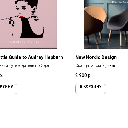
ittle Guide to Audrey Hepburn
New Nordic Design
кий путеводитель по Одри
Скандинавский дизайн
рн
р.
2 900
р.
ОРЗИНУ
В КОРЗИНУ