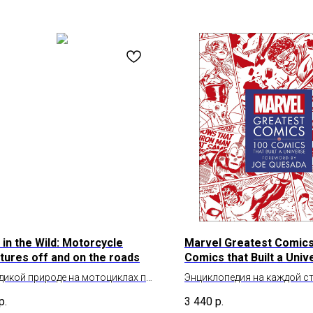
 in the Wild: Motorcycle
Marvel Greatest Comics
tures off and on the roads
Comics that Built a Univ
 дикой природе на мотоциклах по
Энциклопедия на каждой с
рожью
р.
3 440
р.