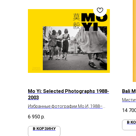
Mo Yi: Selected Photographs 1988-
Bali 
2003
Мисти
Избранные фотографии Мо И, 1988–
14 70
2003
6 950
р.
В К
В КОРЗИНУ