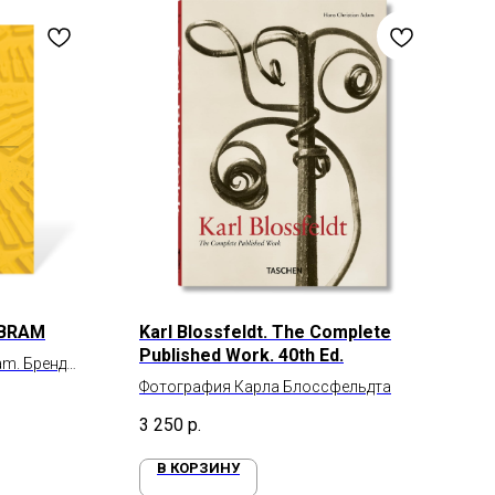
IBRAM
Karl Blossfeldt. The Complete
Published Work. 40th Ed.
am. Бренд
ок и
Фотография Карла Блоссфельдта
3 250
р.
В КОРЗИНУ