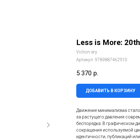
Less is More: 20th
Viction:ary
Артикул:
9789887462910
5 370
р.
ДОБАВИТЬ В КОРЗИНУ
Движение минимализма стало 
за растущего давления совре
беспорядка. В графическом д
сокращения используемой цве
идентичности, публикаций ил