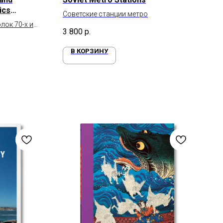
ics
Советские станции метро
лок 70-х и
3 800
р.
В КОРЗИНУ