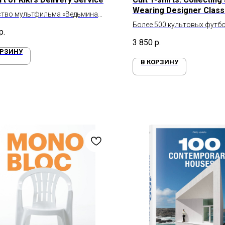
Wearing Designer Class
ство мультфильма «Ведьмина
(Vintage t-shirts)
 доставки»
Более 500 культовых футбо
р.
80-х годов
3 850
р.
ОРЗИНУ
В КОРЗИНУ