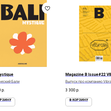
Mystique
Magazine B Issue#22 V
ческий Бали
Выпуск про компанию Vibr
подошвы для горных ботин
0
р.
3 300
р.
кроссовок
ОРЗИНУ
В КОРЗИНУ