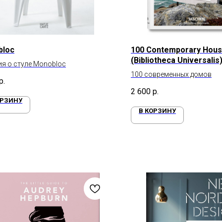
bloc
100 Contemporary Hou
(Bibliotheca Universalis
я о стуле Monobloc
100 современных домов
р.
2 600
р.
ОРЗИНУ
В КОРЗИНУ