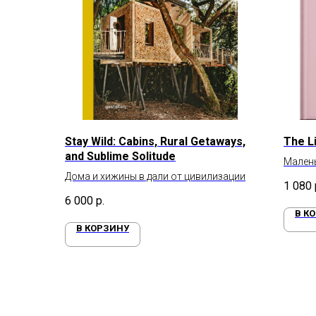
Stay Wild: Cabins, Rural Getaways,
The L
and Sublime Solitude
Малень
Дома и хижины в дали от цивилизации
Хепбе
1 080
6 000
р.
В К
В КОРЗИНУ