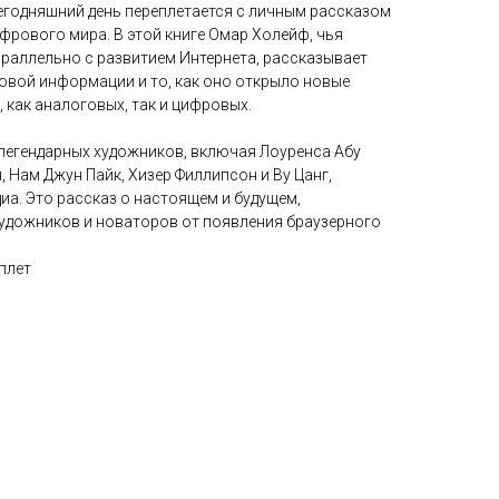
сегодняшний день переплетается с личным рассказом
фрового мира. В этой книге Омар Холейф, чья
араллельно с развитием Интернета, рассказывает
овой информации и то, как оно открыло новые
 как аналоговых, так и цифровых.
 легендарных художников, включая Лоуренса Абу
 Нам Джун Пайк, Хизер Филлипсон и Ву Цанг,
а. Это рассказ о настоящем и будущем,
дожников и новаторов от появления браузерного
плет