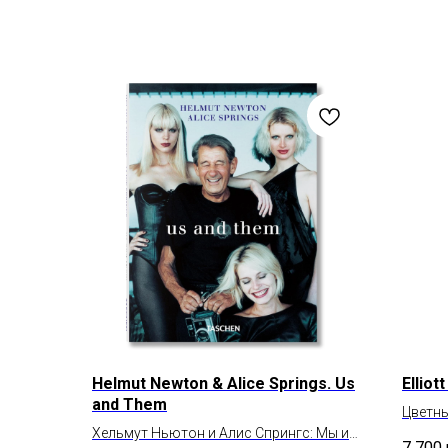
Helmut Newton & Alice Springs. Us
Elliot
and Them
Цветн
Хельмут Ньютон и Алис Спрингс: Мы и
7 700