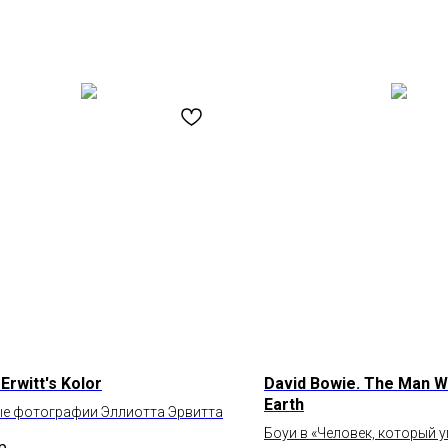
t Erwitt's Kolor
David Bowie. The Man Wh
Earth
ые фотографии Эллиотта Эрвитта
Боуи в «Человек, который у
р.