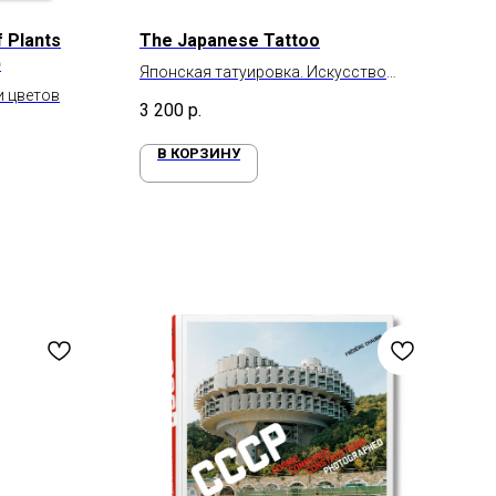
f Plants
The Japanese Tattoo
)
Японская татуировка. Искусство
и цветов
ирэдзуми
3 200
р.
В КОРЗИНУ