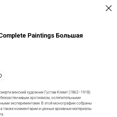
 Complete Paintings Большая
смерти венский художник Густав Климт (1862–1918)
 беззастенчивым эротизмом, ослепительными
нными экспериментами. В этой монографии собраны
 а также комментарии и ценные архивные материалы
та.