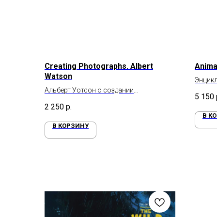
Creating Photographs. Albert
Animal
Watson
Энцик
Альберт Уотсон о создании
5 150
фотографий
2 250
р.
В К
В КОРЗИНУ