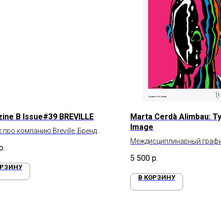
ine B Issue#39 BREVILLE
Marta Cerdà Alimbau: Ty
Image
 про компанию Breville. Бренд
кухонной техники
Междисциплинарный граф
р.
дизайн Марты Серды Алимб
5 500
р.
ОРЗИНУ
В КОРЗИНУ