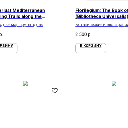
rlust Mediterranean
Florilegium: The Book o
ing Trails along the
(Bibliotheca Universalis
erranean Sea
одные маршруты вдоль
Ботанические иллюстраци
земного моря
р.
2 500
р.
ОРЗИНУ
В КОРЗИНУ