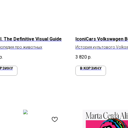
. The Definitive Visual Guide
IconiCars Volkswagen B
лопедия про животных
История культового Volksw
р.
3 820
р.
ОРЗИНУ
В КОРЗИНУ