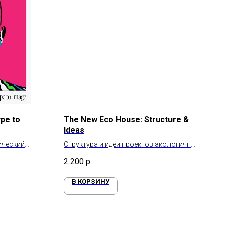
pe to
The New Eco House: Structure &
Ideas
ический
Структура и идеи проектов экологичных
ау
домов
2 200
р.
В КОРЗИНУ