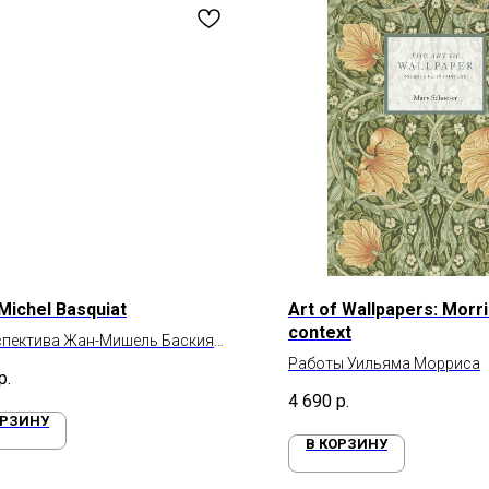
Michel Basquiat
Art of Wallpapers: Morri
context
спектива Жан-Мишель Баския
1988)
Работы Уильяма Морриса
р.
4 690
р.
ОРЗИНУ
В КОРЗИНУ