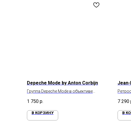
Depeche Mode by Anton Corbijn
Jean-
Группа Depeche Mode в объективе
Ретро
Антона Корбайна
(1960–
1 750
р.
7 290
В КОРЗИНУ
В К