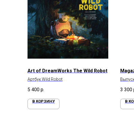
Art of DreamWorks The Wild Robot
Magaz
Артбук Wild Robot
Выпуск
умной 
5 400
р.
3 300
В КОРЗИНУ
В К