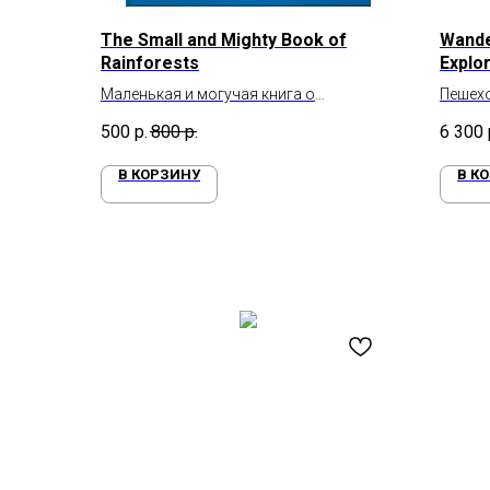
The Small and Mighty Book of
Wande
Rainforests
Explor
Medit
Маленькая и могучая книга о
Пешех
тропических лесах
Среди
500
р.
800
р.
6 300
В КОРЗИНУ
В К