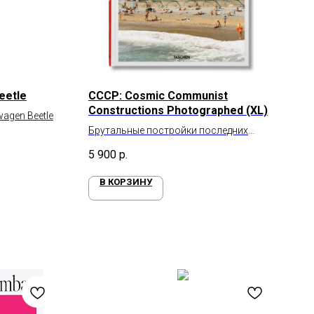
eetle
CCCP: Cosmic Communist
Constructions Photographed (XL)
agen Beetle
Брутальные постройки последних
десятилетий СССР
5 900
р.
В КОРЗИНУ