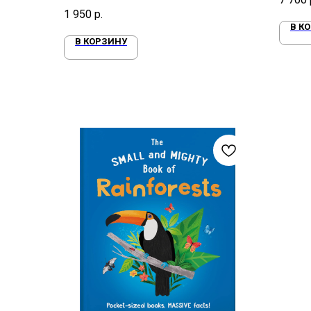
они
1 950
р.
В К
В КОРЗИНУ