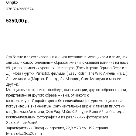
Gingko
9783943330274
5350,00
р.
ДОБАВИТЬ В КОРЗИНУ
Эта богато иллюстрированная книга посвящена мотоциклам и тому, как
они стали самостоятельным образом жизни, оказывая влияние на наше
общество на многих уровнях: литература (Джек Керуак, Герман Гессе и т.
Д.), Мода (куртки Perfecto), фильмы ( Easy Rider , The Wild Ангелы и т. Д.),
Знаменитости (Марлон Брандо, Ли Марвин, Стив Маккуин и многие
другие).
Мотоциклы - это символ свободы, эмансипации, другого образа жизни,
представления другого образа жизни, близкого к
контркультуре. Откройте для себя величайшие фигуры мотоциклов и
погрузитесь в знаменитые Континентальные цирки с такими пилотами,
как Джакомо Агостини, Фил Рид, Майк Хейлвуд и Билл Айви, благодаря
исключительным фотографиям из различных фотоархивов.
Язык: Английский
Характеристики: Твердый переплет, 22,8 х 28 см, 192 страниц
lwh: 284x236x20 mm