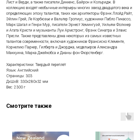
Лист и Верди, а также писатели Диккенс, Байрон и Кольридж. В
коллекцию входят необычные интерьеры многих звезд двадцатого века и
определяющих эпоху талантов, таких как архитекторы Фрэнк Ллойд Райт,
Эйлин Грей, Ле Корбюзье и Вальтер Гропиус, художники Пабло Пикассо,
Марк Шагал и Генри Мур, писатели Эрнест Хемингуэй, Уильям Фолкнер
и Агата Кристи и музыканты Луи Армстронг, Фрэнк Синатра и Элвис
Пресли. Также представлены дома некоторых из самых известных
талантов современности, включая художников Франсиско Клементе,
Корнелию Паркер, Гилберта и Джорджа, модельеров Александра
Маккуина, Марка Джейкобса и Дианы фон Фюрстенберг.
Характеристики: Твердый переплёт
Язык: Английский
Страницы: 303
ДxШxВ: 330x280x32 мм
Вес: 2300 г
Смотрите также