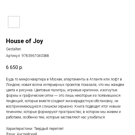
House of Joy
Gestalten
Артикул:
9783967040388
6 650
р.
Будь то микро-квартира в Москве, апартаменты в Атланте или лофт в
Лондоне, новая волна интерьерных проектов показала, что мы жаждем
цвета и рисунка. Цветовые палитры, игривые крапинки, изогнутые
формы и графические сетки ― это лишь некоторые из появившихся
тенденций, которые вместе создают жизнерадостную обстановку, не
воспринимающуюся слишком серьезно. Книга подводит итог новым
течениям, которые формируют пространство, в котором мы живем и
работаем, особенно тем, которые заставляют нас улыбаться.
Характеристики: Твердый переплет
Язык: Английский