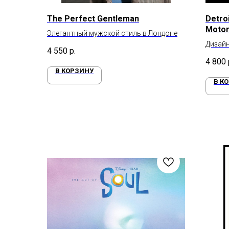
The Perfect Gentleman
Detroi
Motor
Элегантный мужской стиль в Лондоне
Дизайн
4 550
р.
в 1950 
4 800
В КОРЗИНУ
В К