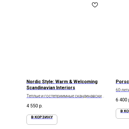
Nordic Style: Warm & Welcoming
Porsc
Scandinavian Interiors
60-лет
Теплые и гостеприимные скандинавские
6 400
интерьеры
4 550
р.
В К
В КОРЗИНУ