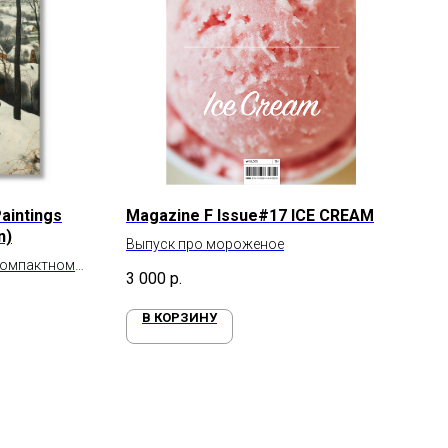
aintings
Magazine F Issue#17 ICE CREAM
n)
Выпуск про мороженое
компактном
3 000
р.
В КОРЗИНУ