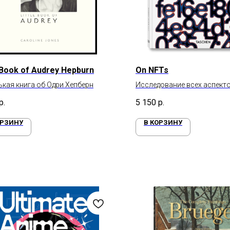
e Book of Audrey Hepburn
On NFTs
кая книга об Одри Хепберн
Исследование всех аспект
р.
5 150
р.
ОРЗИНУ
В КОРЗИНУ