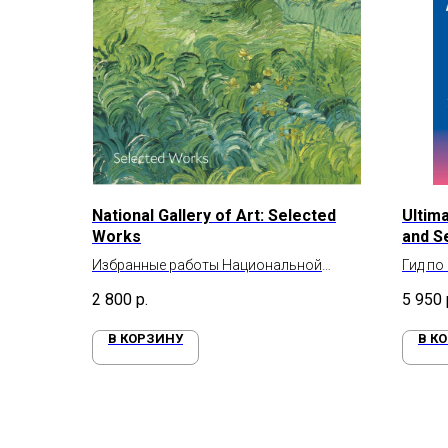
National Gallery of Art: Selected
Ultima
Works
and S
Избранные работы Национальной
Гид по
галереи искусства
2 800
р.
5 950
В КОРЗИНУ
В К