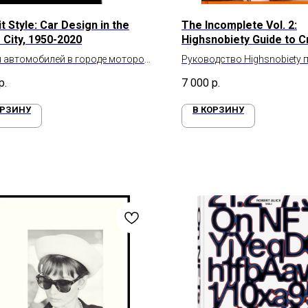
t Style: Car Design in the
The Incomplete Vol. 2:
 City, 1950-2020
Highsnobiety Guide to C
Collaborations
 автомобилей в городе моторов
Руководство Highsnobiety 
– 2020 гг
творческим коллаборация
р.
7 000
р.
ОРЗИНУ
В КОРЗИНУ