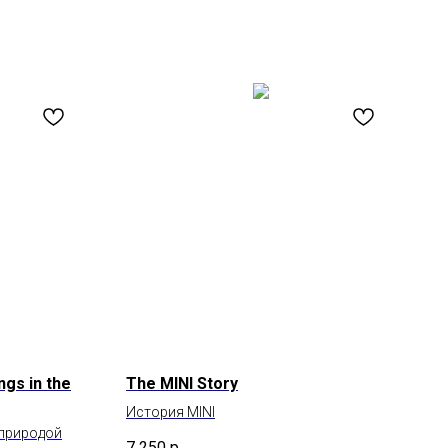
ngs in the
The MINI Story
История MINI
 природой
7 250
р.