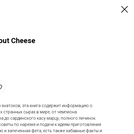
bout Cheese
я знатоков, эта книга содержит информацию о
х странных сырах в мире, от чемпиона
а до сардинского касу марцу, полного личинок.
веты по нарезке и подаче к идеям приготовления
ю и запеченная фета, есть также забавные факты и