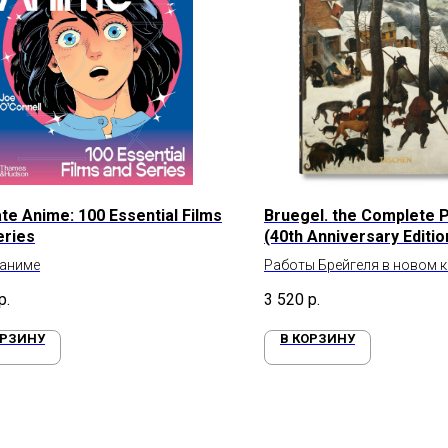
te Anime: 100 Essential Films
Bruegel. the Complete P
eries
(40th Anniversary Editio
 аниме
Работы Брейгеля в новом 
формате
р.
3 520
р.
ОРЗИНУ
В КОРЗИНУ