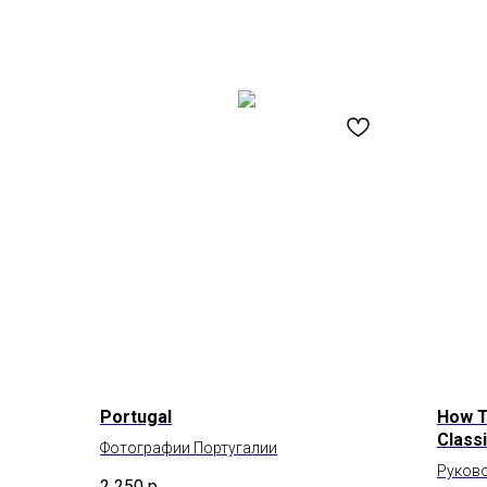
Portugal
How T
Class
Фотографии Португалии
Руков
2 250
р.