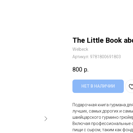
The Little Book a
Welbeck
Артикул:
9781800691803
800
р.
НЕТ В НАЛИЧИИ
Подарочная книга гурмана дл
лучших, самых дорогих и самы
швейцарского гурмино грюйер
Включая профессиональные со
пищи с сыром, таким как фонд