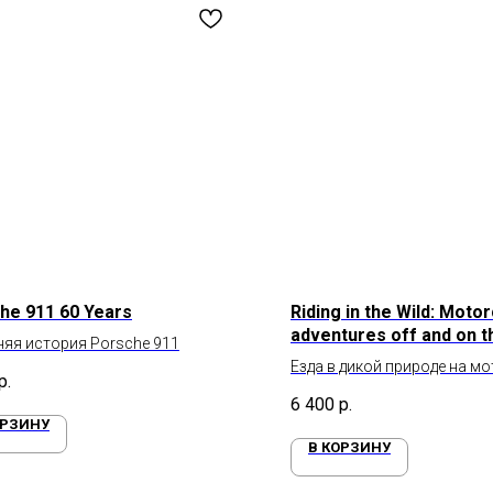
he 911 60 Years
Riding in the Wild: Moto
adventures off and on t
няя история Porsche 911
Езда в дикой природе на м
р.
бездорожью
6 400
р.
ОРЗИНУ
В КОРЗИНУ