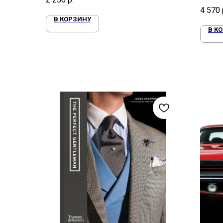
класси
4 570
В КОРЗИНУ
В К