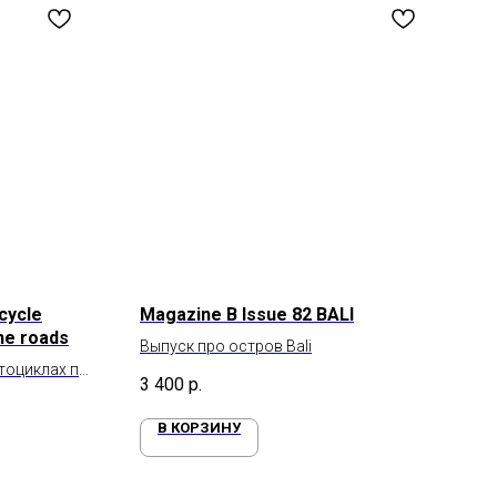
rcycle
Magazine B Issue 82 BALI
he roads
Выпуск про остров Bali
отоциклах по
3 400
р.
В КОРЗИНУ