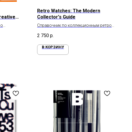
Retro Watches: The Modern
reative
Collector's Guide
по
Справочник по коллекционным ретро
м
часам
2 750
р.
В КОРЗИНУ