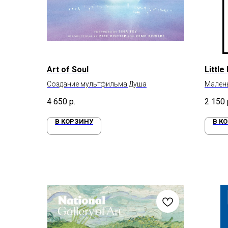
Art of Soul
Littl
Создание мультфильма Душа
Малень
4 650
р.
2 150
В КОРЗИНУ
В К