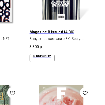
Magazine B Issue#14 BIC
ов NFT
Выпуск про компанию BIC. Бренд,
сделавший ручку, зажигалку и бритву
3 300
р.
иконами повседневной жизни
В КОРЗИНУ