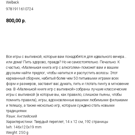
Welbeck
9781911610724
800,00
р.
ДОБАВИТЬ В КОРЗИНУ
Все игры с выпивкой, которые вам понадобятся для идеального вечера…
или дома! Пить здорово, правда? Но не самостоятельно. Печально. К
счастью, «Маленькая книга игр с алкоголем» поможет вам и вашим
друзьям найти предлог, чтобы напиться и распустить волосы. Этот
карманный сборник, набитый более чем 50 питьевыми играми всех
форм и размеров, заставит вас думать, пить и глотать пинту в мгновение
ока. В «Маленькой книге игр с выпивкой» собраны лучшие классические
игры с выпивкой (в которые вы, как правило, слишком пьяны, чтобы
помнить правила), игры, вдохновленные вашими любимыми фильмами
и телешоу, а также несколько игр, которым суждено стать новыми
традициями.
Язык: Английский
Характеристики: Твердый переплет, 14 х 12 см, 192 страницы
lwh: 146x120x19 mm
Weight: 250 g