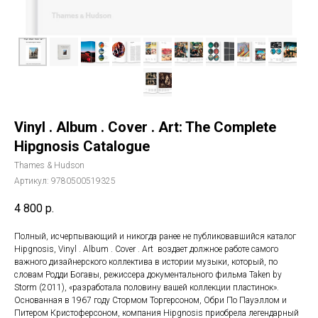
Vinyl . Album . Cover . Art: The Complete
Hipgnosis Catalogue
Thames & Hudson
Артикул:
9780500519325
4 800
р.
Полный, исчерпывающий и никогда ранее не публиковавшийся каталог
Hipgnosis, Vinyl . Album . Cover . Art воздает должное работе самого
важного дизайнерского коллектива в истории музыки, который, по
словам Родди Богавы, режиссера документального фильма Taken by
Storm (2011), «разработала половину вашей коллекции пластинок».
Основанная в 1967 году Стормом Торгерсоном, Обри По Пауэллом и
Питером Кристоферсоном, компания Hipgnosis приобрела легендарный