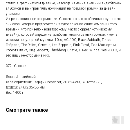
статус в графическом дизайне, навсегда изменив внешний вид обложек
альбомов и выиграв пять номинаций на премию Грэмми за дизайн
упаковки.
Их революционное оформление обложек отошло от обычных групповых
снимков, которые предпочитали звукозаписывающие компании того
времени, что привело к новаторскому, часто сюрреалистическому
дизайну, который определяет альбомы многих самых громких имен в
истории популярной музыки: 10cc, AC / DC, Black Sabbath, Питер
Гэбриэл, The Police, Genesis, Led Zeppelin, Pink Floyd, Пол Маккартни,
Роберт Плант, Сид Барретт, Throbbing Gristle, T. Rex, Wings, Yes и XTC, и
это лишь некоторые из них.
372 обложки
Язык: Английский
Характеристики: Твердый переплет, 20 х 24 см, 320 страниц
ДxШxВ: 246x206x33 мм
Вес: 1400 г
Смотрите также