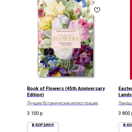
Book of Flowers (45th Anniversary
Easte
Edition)
Lands
Bloc
Лучшие ботанические иллюстрации
Ландш
Пьера-Жозефа Редуте
3 100
р.
3 800
В КОРЗИНУ
В К