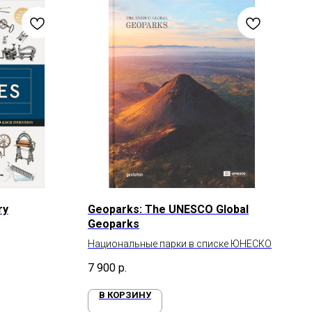
ry
Geoparks: The UNESCO Global
Geoparks
Национальные парки в списке ЮНЕСКО
7 900
р.
В КОРЗИНУ