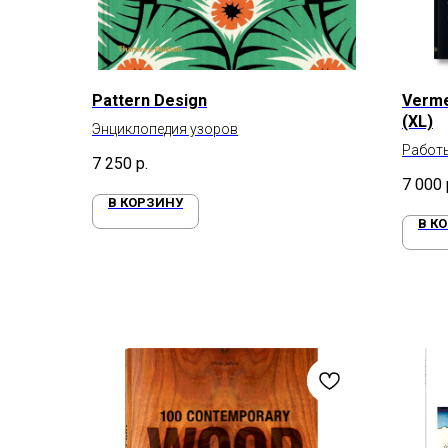
Pattern Design
Verme
(XL)
Энциклопедия узоров
Работ
7 250
р.
7 000
В КОРЗИНУ
В К