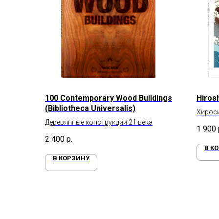
100 Contemporary Wood Buildings
Hirosh
(Bibliotheca Universalis)
Хироси
Деревянные конструкции 21 века
1 900
2 400
р.
В К
В КОРЗИНУ