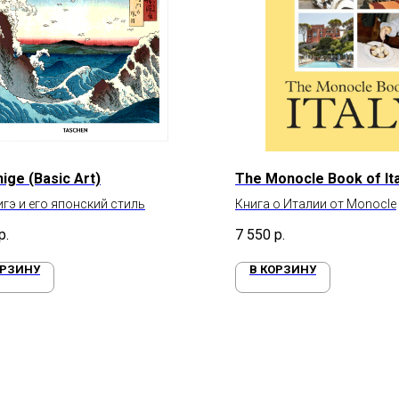
ige (Basic Art)
The Monocle Book of Ita
гэ и его японский стиль
Книга о Италии от Monocle
р.
7 550
р.
ОРЗИНУ
В КОРЗИНУ