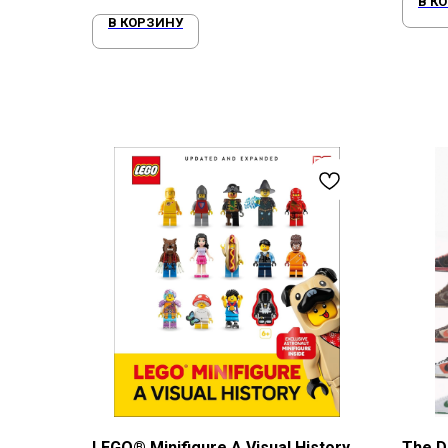
В К
В КОРЗИНУ
LEGO® Minifigure A Visual History
The D