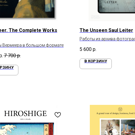
er. The Complete Works
The Unseen Saul Leiter
Работы из архива фотогра
ы Вермеера в большом формате
Лейтера
5 600
р.
р.
7 700
р.
В КОРЗИНУ
ОРЗИНУ