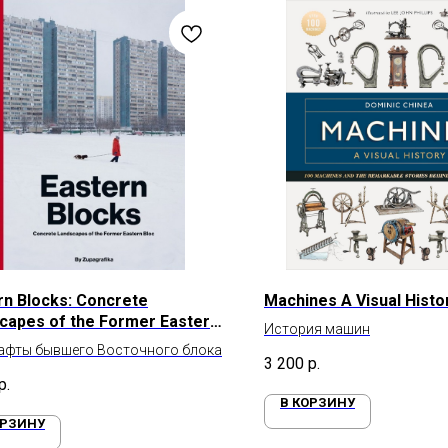
rn Blocks: Concrete
Machines A Visual Histo
capes of the Former Eastern
История машин
афты бывшего Восточного блока
3 200
р.
р.
В КОРЗИНУ
ОРЗИНУ