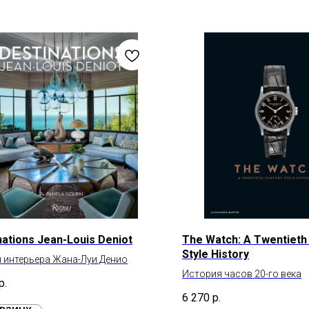
nations Jean-Louis Deniot
The Watch: A Twentieth
Style History
 интерьера Жана-Луи Денио
История часов 20-го века
р.
6 270
р.