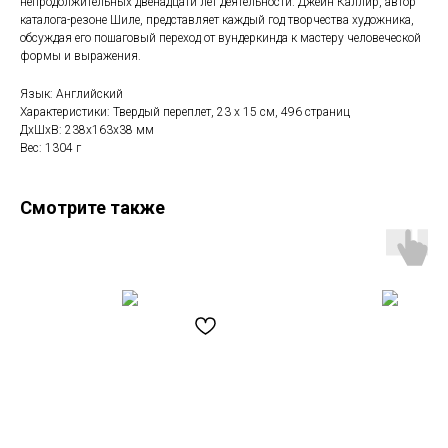
непродолжительных двенадцати лет деятельности. Джейн Каллир, автор
каталога-резоне Шиле, представляет каждый год творчества художника,
обсуждая его пошаговый переход от вундеркинда к мастеру человеческой
формы и выражения.
Язык: Английский
Характеристики: Твердый переплет, 23 х 15 см, 496 страниц
ДxШxВ: 238x163x38 мм
Вес: 1304 г
Смотрите также