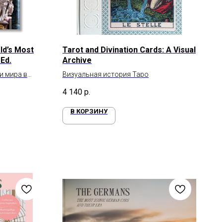
ld’s Most
Tarot and Divination Cards: A Visual
 Ed.
Archive
и мира в
Визуальная история Таро
ри
4 140
р.
В КОРЗИНУ