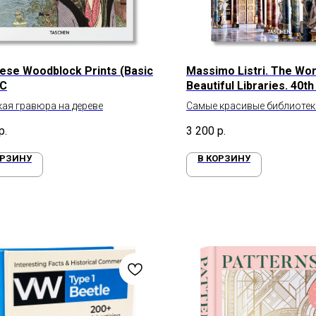
ese Woodblock Prints (Basic
Massimo Listri. The Wor
HC
Beautiful Libraries. 40th
ая гравюра на дереве
Самые красивые библиотек
фтографиях Массимо Лист
р.
3 200
р.
ОРЗИНУ
В КОРЗИНУ