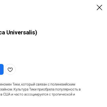
ca Universalis)
феномен Тики, который связан с полинезийским
изайном. Культура Тики приобрела популярность в
о в США и часто ассоциируется с тропической и