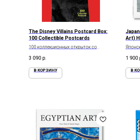
The Disney Villains Postcard Box:
Japan
100 Collectible Postcards
Art) 
100 коллекционных открыток со
Японск
злодеями Диснея
3 090
р.
1 900
В КОРЗИНУ
В К