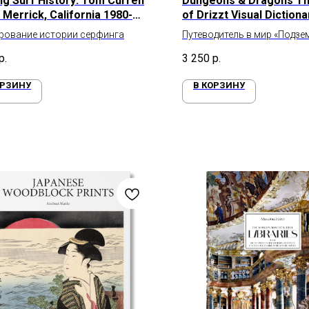
ng Surf History: Tom Curren
Dungeons & Dragons T
 Merrick, California 1980-
of Drizzt Visual Dictiona
рование истории серфинга
Путеводитель в мир «Подзе
драконы»
р.
3 250
р.
ОРЗИНУ
В КОРЗИНУ