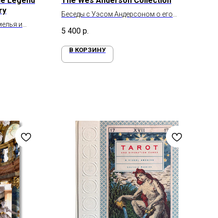
he Legend
The Wes Anderson Collection
ry
Беседы с Уэсом Андерсоном о его
мелья и
фильмах
5 400
р.
В КОРЗИНУ