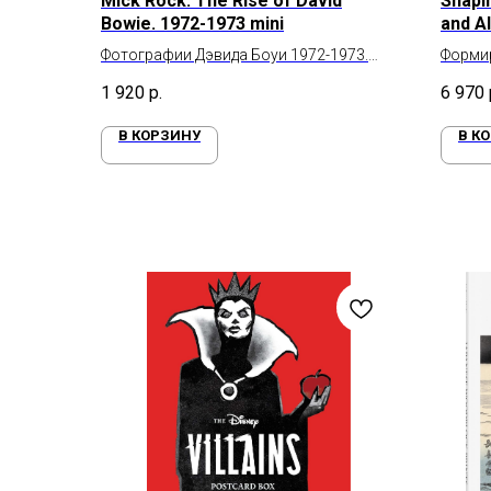
Mick Rock. The Rise of David
Shapi
Bowie. 1972-1973 mini
and Al
1983
Фотографии Дэвида Боуи 1972-1973.
Форми
Рождение Зиги Стардаста
1 920
р.
6 970
В КОРЗИНУ
В К