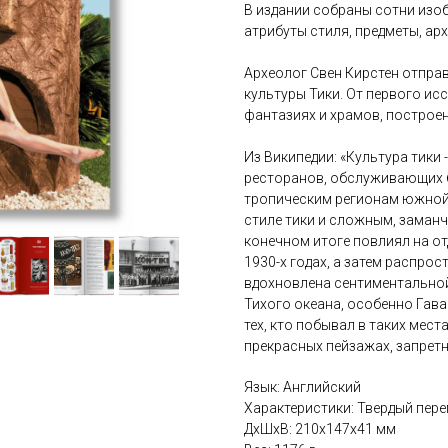
В издании собраны сотни изо
атрибуты стиля, предметы, арх
Археолог Свен Кирстен отправ
культуры Тики. От первого ис
фантазиях и храмов, построен
Из Википедии: «Культура тики
ресторанов, обслуживающих 
тропическим регионам южной 
стиле тики и сложным, заман
конечном итоге повлиял на о
1930-х годах, а затем распро
вдохновлена сентиментально
Тихого океана, особенно Гава
тех, кто побывал в таких мест
прекрасных пейзажах, запрет
Язык: Английский
Характеристики: Твердый переп
ДxШxВ: 210x147x41 мм