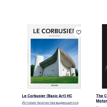
Le Corbusier (Basic Art) HC
The C
Motor
История творчества выдающегося