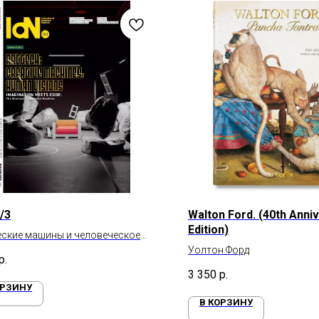
/3
Walton Ford. (40th Anni
Edition)
ские машины и человеческое
е
Уолтон Форд
р.
3 350
р.
ОРЗИНУ
В КОРЗИНУ