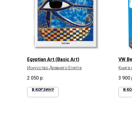
Egyptian Art (Basic Art)
VW Be
Искусство Древнего Египта
Книга 
2 050
р.
3 900
В КОРЗИНУ
В К