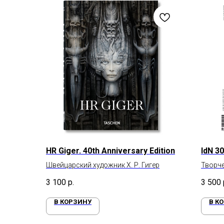
HR Giger. 40th Anniversary Edition
IdN 30
Швейцарский художник Х. Р. Гигер
Творче
видени
3 100
р.
3 500
В КОРЗИНУ
В К