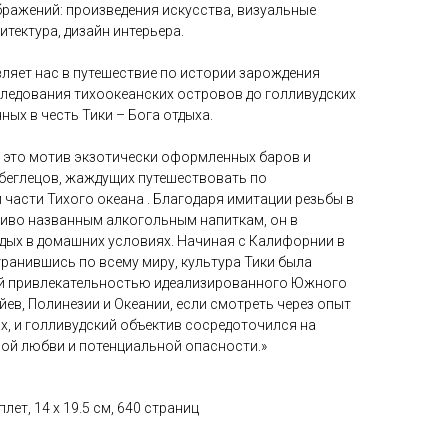
бражений: произведения искусства, визуальные
итектура, дизайн интерьера.
ляет нас в путешествие по истории зарождения
следования тихоокеанских островов до голливудских
ных в честь Тики – Бога отдыха.
 - это мотив экзотически оформленных баров и
беглецов, жаждущих путешествовать по
части Тихого океана . Благодаря имитации резьбы в
чиво названным алкогольным напиткам, он в
тдых в домашних условиях. Начиная с Калифорнии в
странившись по всему миру, культура Тики была
й привлекательностью идеализированного Южного
йев, Полинезии и Океании, если смотреть через опыт
ах, и голливудский объектив сосредоточился на
ной любви и потенциальной опасности.»
лет, 14 х 19.5 см, 640 страниц