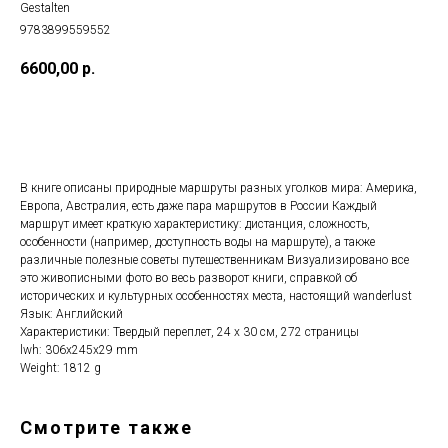
Gestalten
9783899559552
6600,00
р.
ДОБАВИТЬ В КОРЗИНУ
В книге описаны природные маршруты разных уголков мира: Америка,
Европа, Австралия, есть даже пара маршрутов в России Каждый
маршрут имеет краткую характеристику: дистанция, сложность,
особенности (например, доступность воды на маршруте), а также
различные полезные советы путешественникам Визуализировано все
это живописными фото во весь разворот книги, справкой об
исторических и культурных особенностях места, настоящий wanderlust
Язык: Английский
Характеристики: Твердый переплет, 24 x 30 см, 272 страницы
lwh: 306x245x29 mm
Weight: 1812 g
Смотрите также