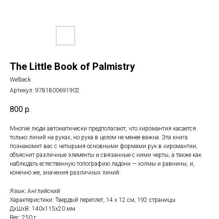
The Little Book of Palmistry
Welbeck
Артикул:
9781800691902
800
р.
Многие люди автоматически предполагают, что хиромантия касается
только линий на руках, но рука в целом не менее важна. Эта книга
познакомит вас с четырьмя основными формами рук в хиромантии,
объяснит различные элементы и связанные с ними черты, а также как
наблюдать естественную топографию ладони — холмы и равнины, и,
конечно же, значения различных линий.
Язык: Английский
Характеристики: Твердый переплет, 14 х 12 см, 192 страницы
ДxШxВ: 140x115x20 мм
Вес: 250 г