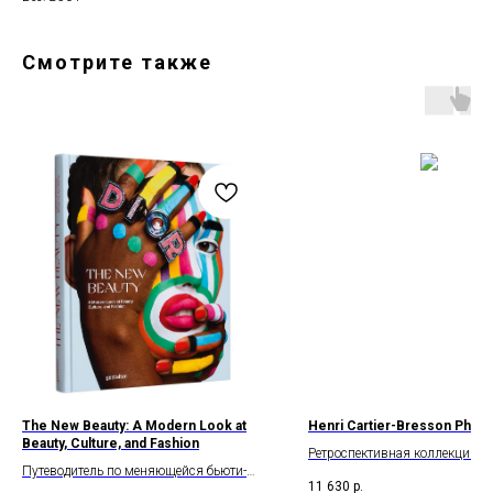
Смотрите также
The New Beauty: A Modern Look at
Henri Cartier-Bresson Phot
Beauty, Culture, and Fashion
Ретроспективная коллекция м
Путеводитель по меняющейся бьюти-
фотографии Анри Картье-Бре
11 630
р.
индустрии