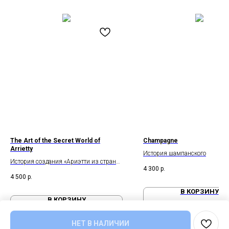
The Art of the Secret World of
Champagne
Arrietty
История шампанского
История создания «Ариэтти из страны
4 300
р.
лилипутов» от студии Ghibli
4 500
р.
В КОРЗИНУ
В КОРЗИНУ
НЕТ В НАЛИЧИИ