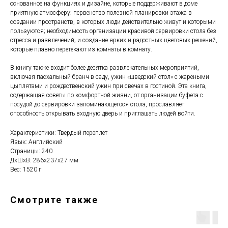
основанное на функциях и дизайне, которые поддерживают в доме
приятную атмосферу: первенство полезной планировки этажа в
создании пространств, в которых люди действительно живут и которыми
пользуются; необходимость организации красивой сервировки стола без
стресса и развлечений; и создание ярких и радостных цветовых решений,
которые плавно перетекают из комнаты в комнату.
В книгу также входит более десятка развлекательных мероприятий,
включая пасхальный бранч в саду, ужин «шведский стол» с жареными
цыплятами и рождественский ужин при свечах в гостиной. Эта книга,
содержащая советы по комфортной жизни, от организации буфета с
посудой до сервировки запоминающегося стола, прославляет
способность открывать входную дверь и приглашать людей войти.
Характеристики: Твердый переплет
Язык: Английский
Страницы: 240
ДxШxВ: 286x237x27 мм
Вес: 1520 г
Смотрите также