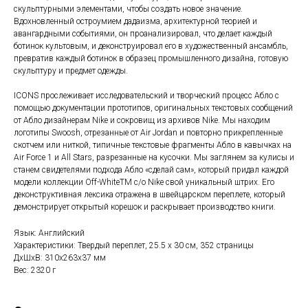
скульптурными элементами, чтобы создать новое значение.
Вдохновленный остроумием дадаизма, архитектурной теорией и
авангардными событиями, он проанализировал, что делает каждый
ботинок культовым, и деконструировал его в художественный ансамбль,
превратив каждый ботинок в образец промышленного дизайна, готовую
скульптуру и предмет одежды.
ICONS прослеживает исследовательский и творческий процесс Абло с
помощью документации прототипов, оригинальных текстовых сообщений
от Абло дизайнерам Nike и сокровищ из архивов Nike. Мы находим
логотипы Swoosh, отрезанные от Air Jordan и повторно прикрепленные
скотчем или ниткой, типичные текстовые фрагменты Абло в кавычках на
Air Force 1 и All Stars, разрезанные на кусочки. Мы заглянем за кулисы и
станем свидетелями подхода Абло «сделай сам», который придал каждой
модели коллекции Off-WhiteTM c/o Nike свой уникальный штрих. Его
деконструктивная лексика отражена в швейцарском переплете, который
демонстрирует открытый корешок и раскрывает производство книги.
Язык: Английский
Характеристики: Твердый переплет, 25.5 х 30 см, 352 страницы
ДxШxВ: 310x263x37 мм
Вес: 2320 г