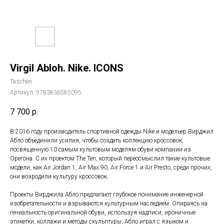
Virgil Abloh. Nike. ICONS
Taschen
Артикул:
9783836585095
7 700
р.
В 2016 году производитель спортивной одежды Nike и модельер Вирджил
Абло объединили усилия, чтобы создать коллекцию кроссовок,
посвященную 10 самым культовым моделям обуви компании из
Орегона. С их проектом The Ten, который переосмыслил такие культовые
модели, как Air Jordan 1, Air Max 90, Air Force 1 и Air Presto, среди прочих,
они возродили культуру кроссовок.
Проекты Вирджила Абло предлагают глубокое понимание инженерной
изобретательности и взрываются культурным наследием. Опираясь на
гениальность оригинальной обуви, используя надписи, ироничные
этикетки, коллажи и методы скульптуры, Абло играл с языком и