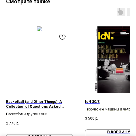
Смотрите также
Basketball (and Other Things): A
IdN 30/3
Collection of Questions Asked,
Творческие машины и человеч
Answered, Illustrated
Баскетбол и другие вещи
видение
3 500
р.
2 770
р.
В КОРЗИНУ