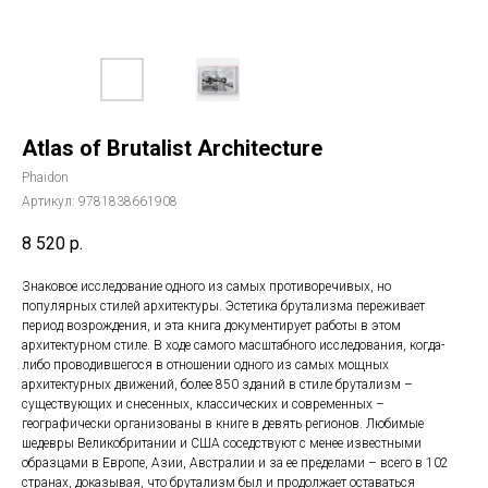
Atlas of Brutalist Architecture
Phaidon
Артикул:
9781838661908
8 520
р.
Знаковое исследование одного из самых противоречивых, но
популярных стилей архитектуры. Эстетика брутализма переживает
период возрождения, и эта книга документирует работы в этом
архитектурном стиле. В ходе самого масштабного исследования, когда-
либо проводившегося в отношении одного из самых мощных
архитектурных движений, более 850 зданий в стиле брутализм –
существующих и снесенных, классических и современных –
географически организованы в книге в девять регионов. Любимые
шедевры Великобритании и США соседствуют с менее известными
образцами в Европе, Азии, Австралии и за ее пределами – всего в 102
странах, доказывая, что брутализм был и продолжает оставаться