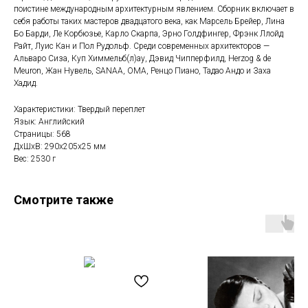
поистине международным архитектурным явлением. Сборник включает в
себя работы таких мастеров двадцатого века, как Марсель Брейер, Лина
Бо Барди, Ле Корбюзье, Карло Скарпа, Эрно Голдфингер, Фрэнк Ллойд
Райт, Луис Кан и Пол Рудольф. Среди современных архитекторов —
Альваро Сиза, Куп Химмельб(л)ау, Дэвид Чипперфилд, Herzog & de
Meuron, Жан Нувель, SANAA, OMA, Ренцо Пиано, Тадао Андо и Заха
Хадид.
Характеристики: Твердый переплет
Язык: Английский
Страницы: 568
ДxШxВ: 290x205x25 мм
Вес: 2530 г
Смотрите также