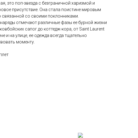
я, это поп-звезда с безграничной харизмой и
ровое присутствие. Она стала поистине мировым
о связанной со своими поклонниками.
 наряды отмечают различные фазы ее бурной жизни
т ковбойских сапог до коттедж-кора, от Saint Laurent
не и на улице, ее одежда всегда тщательно
твовать моменту.
плет