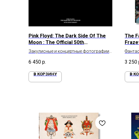
Pink Floyd: The Dark Side Of The
The F
Moon : The Official 50th
Frazet
Anniversary Book
Закулисные и концертные фотографии
Фантас
Pink Floyd
фэнтез
6 450
р.
3 250
В КОРЗИНУ
В К