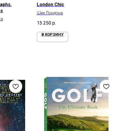
aphs.
London Chic
ns
Шик Лондона
ка
15 250
р.
В КОРЗИНУ