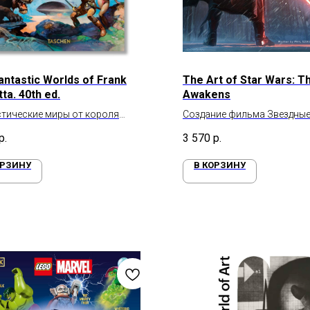
antastic Worlds of Frank
The Art of Star Wars: T
ta. 40th ed.
Awakens
тические миры от короля
Создание фильма Звездные
и‑арта
Пробуждение силы
р.
3 570
р.
ОРЗИНУ
В КОРЗИНУ