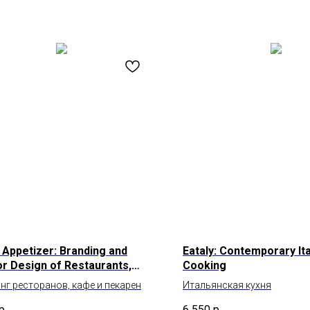
 Appetizer: Branding and
Eataly: Contemporary Ita
or Design of Restaurants,
Cooking
 and Bakeries
нг ресторанов, кафе и пекарен
Итальянская кухня
р.
6 550
р.