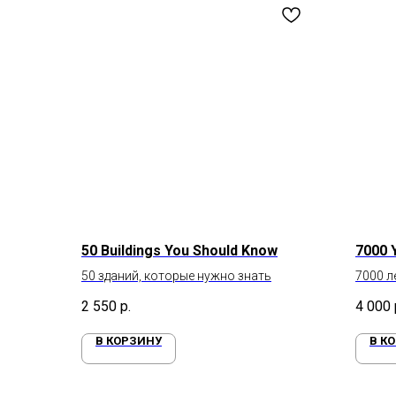
50 Buildings You Should Know
7000 
50 зданий, которые нужно знать
7000 л
2 550
р.
4 000
В КОРЗИНУ
В К