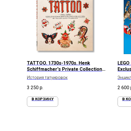
TATTOO. 1730s-1970s. Henk
LEGO 
Schiffmacher's Private Collection.
Exclu
45th Ed.
История татуировок
Энцикл
миниф
3 250
р.
2 600
В КОРЗИНУ
В К