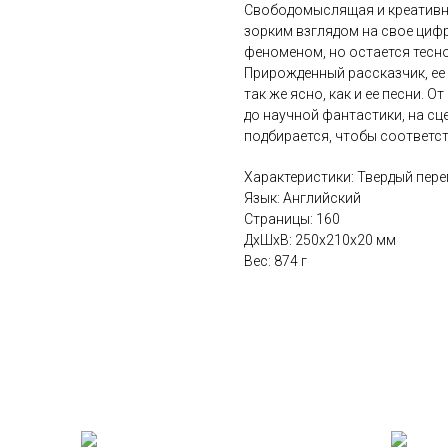
Свободомыслящая и креативна
зорким взглядом на свое циф
феноменом, но остается тесн
Прирожденный рассказчик, ее
так же ясно, как и ее песни. О
до научной фантастики, на сце
подбирается, чтобы соответс
Характеристики: Твердый пере
Язык: Английский
Страницы: 160
ДxШxВ: 250x210x20 мм
Вес: 874 г