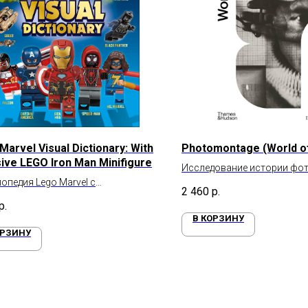
Marvel Visual Dictionary: With
Photomontage (World of
sive LEGO Iron Man Minifigure
Исследование истории фо
опедия Lego Marvel с
2 460
р.
игуркой Железного человека
р.
В КОРЗИНУ
ОРЗИНУ