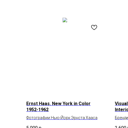
Ernst Haas. New York in Color
Visual
1952-1962
Interi
Cafés
Фотографии Нью-Йорк Эрнста Хааса
Бренди
5 000
р.
2 600