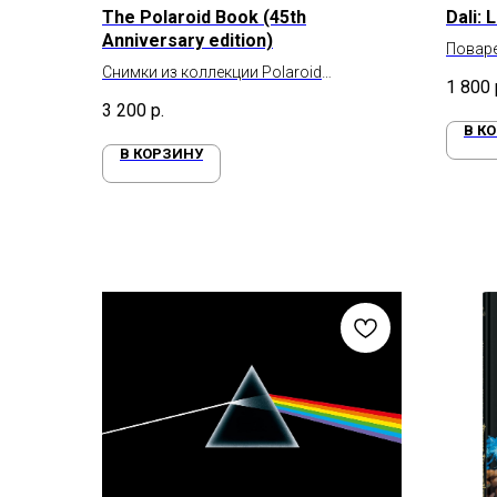
The Polaroid Book (45th
Dali: 
Anniversary edition)
Поваре
Снимки из коллекции Polaroid
1 800
Corporation
3 200
р.
В К
В КОРЗИНУ