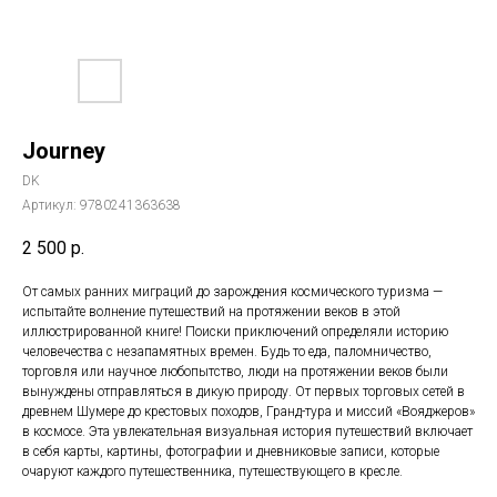
Journey
DK
Артикул:
9780241363638
2 500
р.
От самых ранних миграций до зарождения космического туризма —
испытайте волнение путешествий на протяжении веков в этой
иллюстрированной книге! Поиски приключений определяли историю
человечества с незапамятных времен. Будь то еда, паломничество,
торговля или научное любопытство, люди на протяжении веков были
вынуждены отправляться в дикую природу. От первых торговых сетей в
древнем Шумере до крестовых походов, Гранд-тура и миссий «Вояджеров»
в космосе. Эта увлекательная визуальная история путешествий включает
в себя карты, картины, фотографии и дневниковые записи, которые
очаруют каждого путешественника, путешествующего в кресле.