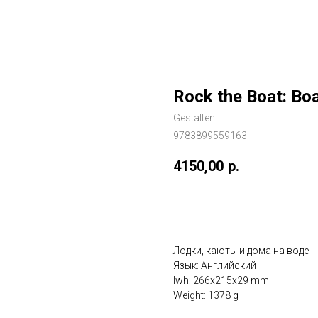
Rock the Boat: Bo
Gestalten
9783899559163
4150,00
р.
ДОБАВИТЬ В КОРЗИНУ
Лодки, каюты и дома на воде
Язык: Английский
lwh: 266x215x29 mm
Weight: 1378 g