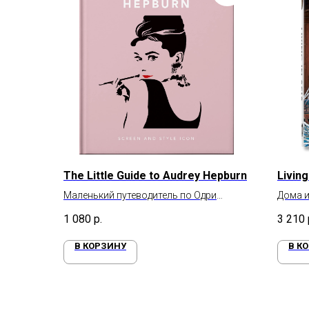
The Little Guide to Audrey Hepburn
Living
Маленький путеводитель по Одри
Дома и
Хепберн
1 080
р.
3 210
В КОРЗИНУ
В К