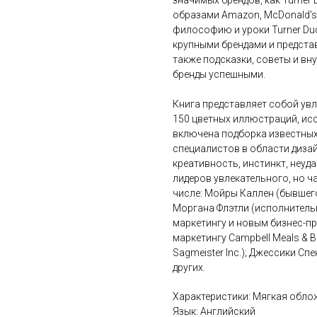
значимых брендов, как Turner
образами Amazon, McDonald's, 
философию и уроки Turner Duc
крупными брендами и предста
также подсказки, советы и в
бренды успешными.
Книга представляет собой увл
150 цветных иллюстраций, исс
включена подборка известных 
специалистов в области дизай
креативность, инстинкт, неуда
лидеров увлекательного, но ч
числе: Мойры Каллен (бывшего
Моргана Флэтли (исполнитель
маркетингу и новым бизнес-пр
маркетингу Campbell Meals & 
Sagmeister Inc.); Джессики Сп
других.
Характеристики: Мягкая обло
Язык: Английский