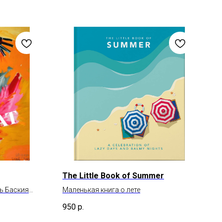
The Little Book of Summer
ь Баския
Маленькая книга о лете
950
р.