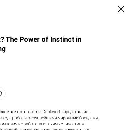
It? The Power of Instinct in
ng
кое агентство Turner Duckworth представляет
 в ходе работы с крупнейшими мировыми брендами.
компания не работала с таким количеством