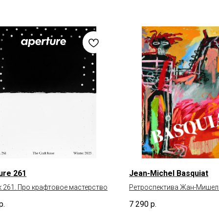
ure 261
Jean-Michel Basquiat
 261. Про крафтовое мастерство
Ретроспектива Жан-Мишел
(1960–1988)
р.
7 290
р.