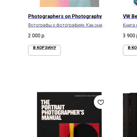
Photographers on Photography
VW Be
Фотографы о фотографиях. Как они
Книга 
видят, думают и снимают
2 000
р.
3 900
В КОРЗИНУ
В К