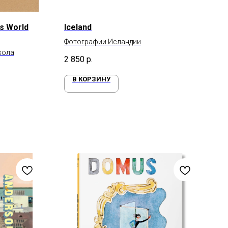
's World
Iceland
Фотографии Исландии
хола
2 850
р.
В КОРЗИНУ