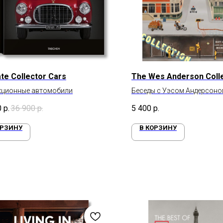
ate Collector Cars
The Wes Anderson Coll
кционные автомобили
Беседы с Уэсом Андерсоно
фильмах
0
р.
36 900
р.
5 400
р.
ОРЗИНУ
В КОРЗИНУ