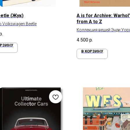
etle (Жук)
A is for Archive: Warhol
from A to Z
о Volkswagen Beetle
Коллекция вещей Энди Уор
р.
4 500
р.
ОРЗИНУ
В КОРЗИНУ