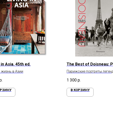
 in Asia. 45th ed.
The Best of Doisneau: P
 жизнь в Азии
Парижские портреты леген
фотографа Роберта Дуано
р.
1 300
р.
ОРЗИНУ
В КОРЗИНУ