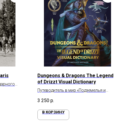
aris
Dungeons & Dragons The Legend
of Drizzt Visual Dictionary
дарного
Путеводитель в мир «Подземелья и
драконы»
3 250
р.
В КОРЗИНУ