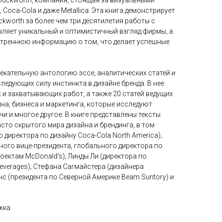
 Duckworth, компания, стоящая за визуальными
Coca-Cola и даже Metallica. Эта книга демонстрирует
kworth за более чем три десятилетия работы с
вляет уникальный и оптимистичный взгляд фирмы, а
нутреннюю информацию о том, что делает успешные
екательную антологию эссе, аналитических статей и
ледующих силу инстинкта в дизайне бренда. В нее
и захватывающих работ, а также 20 статей ведущих
на, бизнеса и маркетинга, которые исследуют
чи и многое другое. В книге представлены тексты
асто скрытого мира дизайна и брендинга, в том
 директора по дизайну Coca-Cola North America);
ного вице-президента, глобального директора по
оектам McDonald's); Линды Ли (директора по
Beverages); Стефана Сагмайстера (дизайнера
енс (президента по Северной Америке Beam Suntory) и
жка