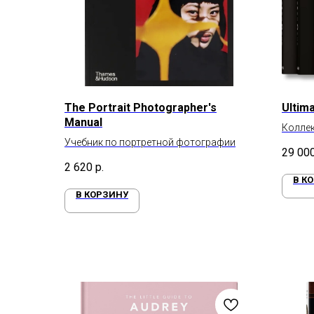
The Portrait Photographer's
Ultim
Manual
Колле
Учебник по портретной фотографии
29 00
2 620
р.
В К
В КОРЗИНУ