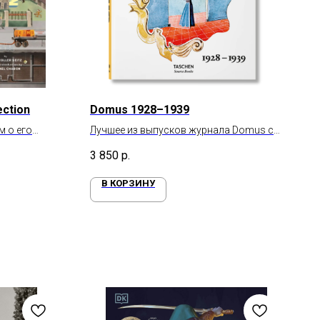
ection
Domus 1928–1939
м о его
Лучшее из выпусков журнала Domus с
1928 по 1939 год
3 850
р.
В КОРЗИНУ