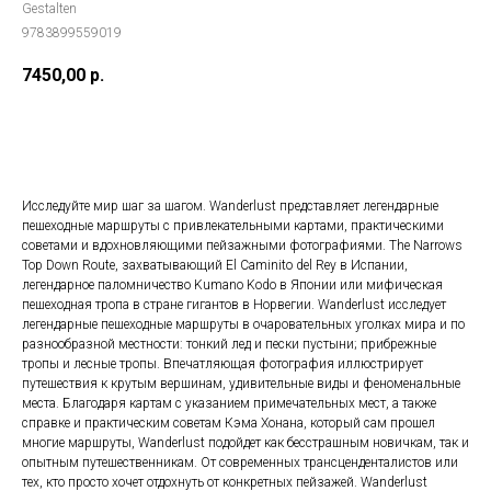
Gestalten
9783899559019
7450,00
р.
ДОБАВИТЬ В КОРЗИНУ
Исследуйте мир шаг за шагом. Wanderlust представляет легендарные
пешеходные маршруты с привлекательными картами, практическими
советами и вдохновляющими пейзажными фотографиями. The Narrows
Top Down Route, захватывающий El Caminito del Rey в Испании,
легендарное паломничество Kumano Kodo в Японии или мифическая
пешеходная тропа в стране гигантов в Норвегии. Wanderlust исследует
легендарные пешеходные маршруты в очаровательных уголках мира и по
разнообразной местности: тонкий лед и пески пустыни; прибрежные
тропы и лесные тропы. Впечатляющая фотография иллюстрирует
путешествия к крутым вершинам, удивительные виды и феноменальные
места. Благодаря картам с указанием примечательных мест, а также
справке и практическим советам Кэма Хонана, который сам прошел
многие маршруты, Wanderlust подойдет как бесстрашным новичкам, так и
опытным путешественникам. От современных трансценденталистов или
тех, кто просто хочет отдохнуть от конкретных пейзажей. Wanderlust