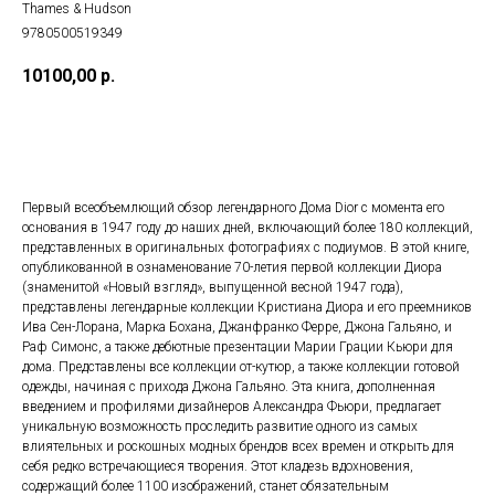
Thames & Hudson
9780500519349
10100,00
р.
ДОБАВИТЬ В КОРЗИНУ
Первый всеобъемлющий обзор легендарного Дома Dior с момента его
основания в 1947 году до наших дней, включающий более 180 коллекций,
представленных в оригинальных фотографиях с подиумов. В этой книге,
опубликованной в ознаменование 70-летия первой коллекции Диора
(знаменитой «Новый взгляд», выпущенной весной 1947 года),
представлены легендарные коллекции Кристиана Диора и его преемников
Ива Сен-Лорана, Марка Бохана, Джанфранко Ферре, Джона Гальяно, и
Раф Симонс, а также дебютные презентации Марии Грации Кьюри для
дома. Представлены все коллекции от-кутюр, а также коллекции готовой
одежды, начиная с прихода Джона Гальяно. Эта книга, дополненная
введением и профилями дизайнеров Александра Фьюри, предлагает
уникальную возможность проследить развитие одного из самых
влиятельных и роскошных модных брендов всех времен и открыть для
себя редко встречающиеся творения. Этот кладезь вдохновения,
содержащий более 1100 изображений, станет обязательным