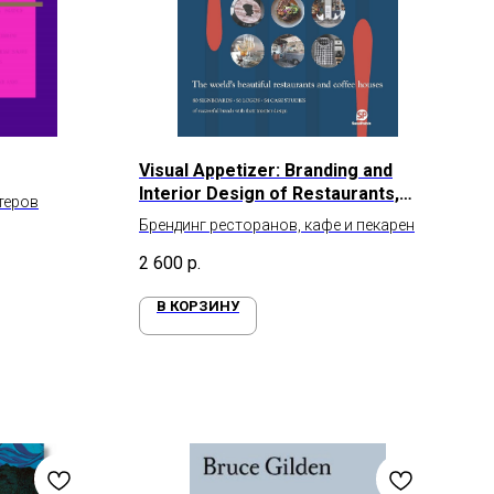
Visual Appetizer: Branding and
Interior Design of Restaurants,
теров
Cafés and Bakeries
Брендинг ресторанов, кафе и пекарен
2 600
р.
В КОРЗИНУ