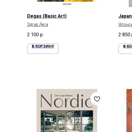
Degas (Basic Art)
Japan
Эдгар Дега
Японск
2 100
р.
2 850
В КОРЗИНУ
В К