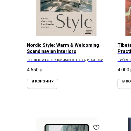
Nordic Style: Warm & Welcoming
Tibet
Scandinavian Interiors
Pract
Теплые и гостеприимные скандинавские
Тибетс
интерьеры
4 550
р.
4 000
В КОРЗИНУ
В К