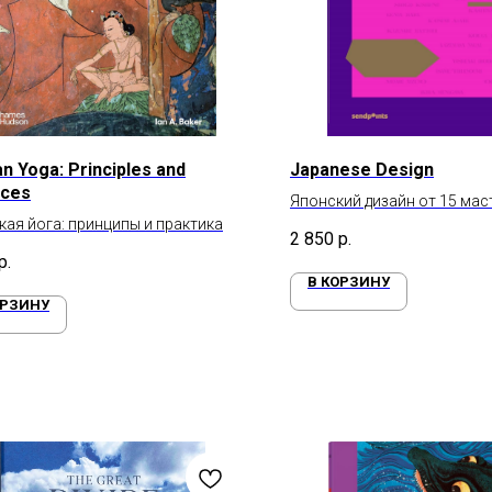
an Yoga: Principles and
Japanese Design
ices
Японский дизайн от 15 мас
кая йога: принципы и практика
2 850
р.
р.
В КОРЗИНУ
ОРЗИНУ