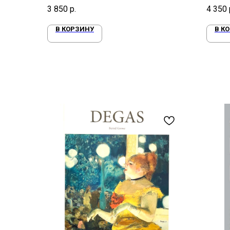
архите
3 850
р.
4 350
моря
В КОРЗИНУ
В К