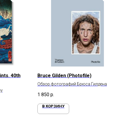
nts. 40th
Bruce Gilden (Photofile)
Обзор фотографий Брюса Гилдена
ву
1 850
р.
В КОРЗИНУ