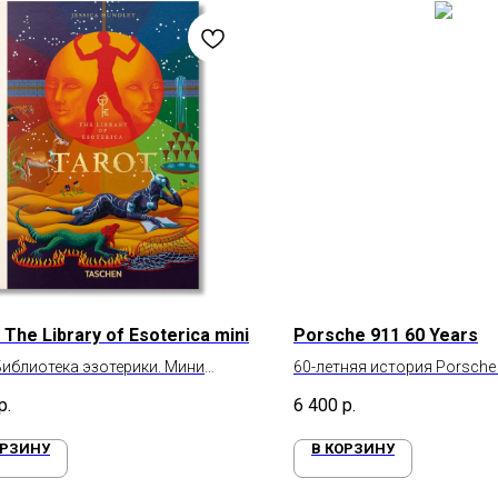
 The Library of Esoterica mini
Porsche 911 60 Years
Библиотека эзотерики. Мини
60-летняя история Porsche
т
р.
6 400
р.
ОРЗИНУ
В КОРЗИНУ