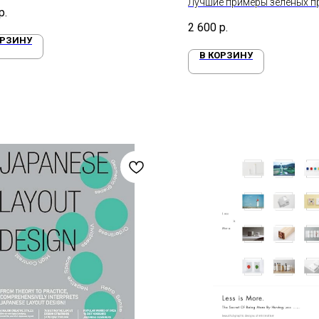
ктура от Альп до Средиземного
Лучшие примеры зеленых п
р.
2 600
р.
ОРЗИНУ
В КОРЗИНУ