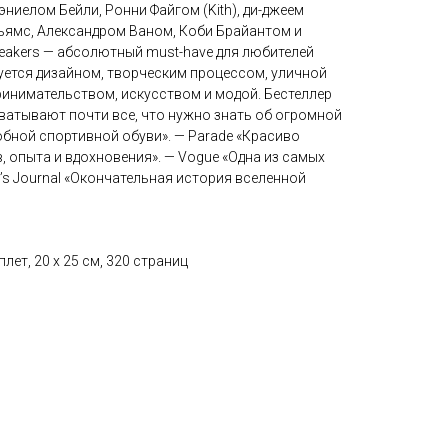
эниелом Бейли, Ронни Файгом (Kith), ди-джеем
ьямс, Александром Ваном, Коби Брайантом и
eakers — абсолютный must-have для любителей
суется дизайном, творческим процессом, уличной
ринимательством, искусством и модой. Бестеллер
ватывают почти все, что нужно знать об огромной
бной спортивной обуви». — Parade «Красиво
 опыта и вдохновения». — Vogue «Одна из самых
n’s Journal «Окончательная история вселенной
лет, 20 x 25 см, 320 страниц