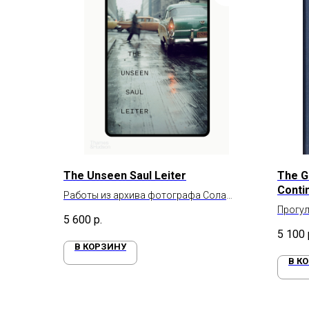
The Unseen Saul Leiter
The G
Contin
Работы из архива фотографа Сола
Лейтера
Прогул
5 600
р.
контин
5 100
В КОРЗИНУ
В К