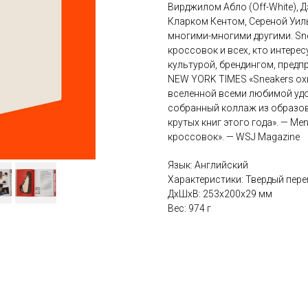
Вирджилом Абло (Off-White), Д
Кларком Кентом, Сереной Уил
многими-многими другими. Sn
кроссовок и всех, кто интере
культурой, брендингом, предп
NEW YORK TIMES «Sneakers ох
вселенной всеми любимой удо
собранный коллаж из образов,
крутых книг этого года». — Me
кроссовок». — WSJ Magazine
Язык: Английский
Характеристики: Твердый переп
ДxШxВ: 253x200x29 мм
Вес: 974 г