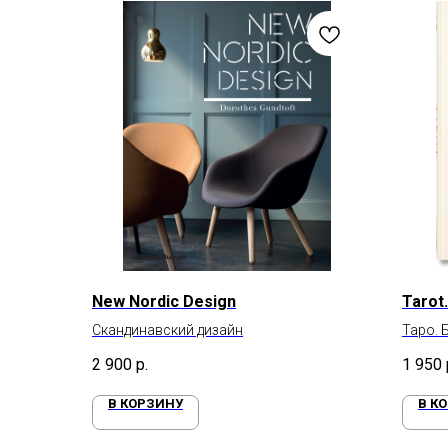
New Nordic Design
Tarot.
Скандинавский дизайн
Таро. 
форма
2 900
р.
1 950
В КОРЗИНУ
В К