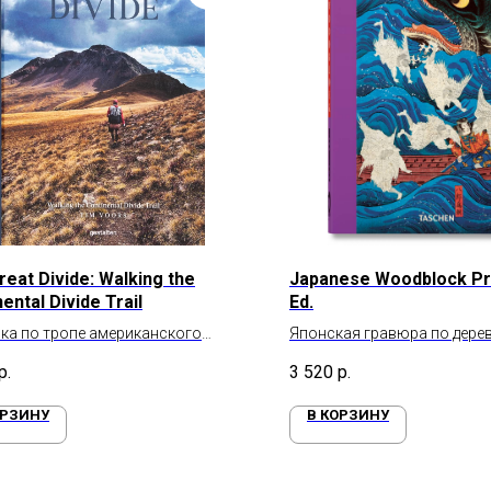
reat Divide: Walking the
Japanese Woodblock Pri
ental Divide Trail
Ed.
ка по тропе американского
Японская гравюра по дере
ентального водораздела
р.
3 520
р.
ОРЗИНУ
В КОРЗИНУ