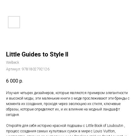
Little Guides to Style II
Welbeck
Артикул:
9781802792126
6 000
р.
Изучая четырех дизайнеров, которые являются примером элегантности
и высокой моды, эти маленькие книги о моде прослеживают эти бренды с
момента их создания, проходя через эволюцию их стиля, ключевые
образы, которые определяют их, и их влияние на модный ландшафт
сегодня.
Откройте для себя историю красной подошвы с Little Book of Louboutin ,
процесс создания самых культовых сумок в мире с Louis Vuitton,