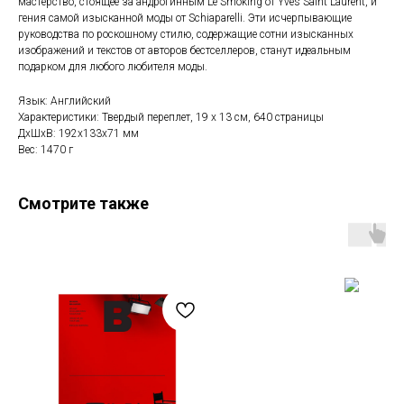
мастерство, стоящее за андрогинным Le Smoking от Yves Saint Laurent, и
гения самой изысканной моды от Schiaparelli. Эти исчерпывающие
руководства по роскошному стилю, содержащие сотни изысканных
изображений и текстов от авторов бестселлеров, станут идеальным
подарком для любого любителя моды.
Язык: Английский
Характеристики: Твердый переплет, 19 х 13 см, 640 страницы
ДxШxВ: 192x133x71 мм
Вес: 1470 г
Смотрите также